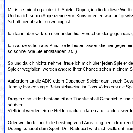
Mir ist es nicht egal ob sich Spieler Dopen, ich finde diese Wett
Und da ich schon Augenzeuge von Konsumenten war, auf gewissen
Schritt hier absolut notwendig ist.
Ich kann aber wirklich niemanden hier verstehen der gegen das g
Ich würde schon aus Prinzip alle Testen lassen die hier gegen e
so schnell wie Sie endstanden ist. :)
So und da ich nichts nehme, freue ich mich über jeden Spieler d
Spieler wegfallen, werden andere Ihrer Chance sehen in einem 
Außerdem tut die ADK jedem Dopenden Spieler damit auch Gesund
Johnny Horten sagte Beisspielsweise im Foos Video das die Sper
Drogen sind leider bestandteil der Tischfussball Geschichte und n
säubern.
Vielleicht werden einige Helden dadurch fallen aber andere werd
Oder wer findet noch die Leistung von l.Amstrong beeindrucken
Doping schadet dem Sport! Der Radsport wird sich vielleicht nie