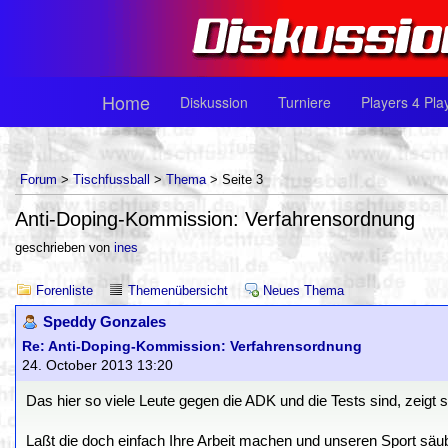
Home
Diskussion
Turniere
Players 4 Pla
Forum
>
Tischfussball
>
Thema
> Seite 3
Anti-Doping-Kommission: Verfahrensordnung
geschrieben von
ines
Forenliste
Themenübersicht
Neues Thema
Speddy Gonzales
Re: Anti-Doping-Kommission: Verfahrensordnung
24. October 2013 13:20
Das hier so viele Leute gegen die ADK und die Tests sind, zeigt 
Laßt die doch einfach Ihre Arbeit machen und unseren Sport säu