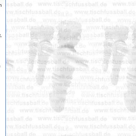
n
.
h