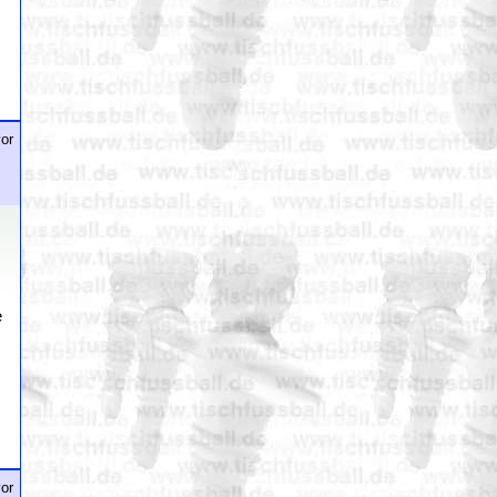
or
e
or