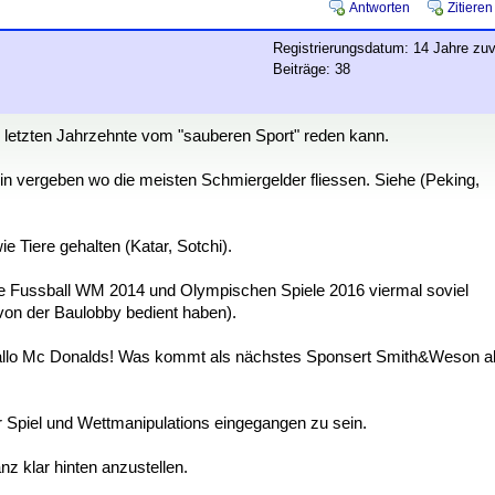
Antworten
Zitieren
Registrierungsdatum: 14 Jahre zuv
Beiträge: 38
er letzten Jahrzehnte vom "sauberen Sport" reden kann.
n vergeben wo die meisten Schmiergelder fliessen. Siehe (Peking,
 Tiere gehalten (Katar, Sotchi).
r die Fussball WM 2014 und Olympischen Spiele 2016 viermal soviel
on der Baulobby bedient haben).
allo Mc Donalds! Was kommt als nächstes Sponsert Smith&Weson a
r Spiel und Wettmanipulations eingegangen zu sein.
anz klar hinten anzustellen.