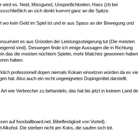
er wird es. Neid, Missgunst, Unsportlichkeiten, Hass (zb bei
ssschließlich an sich denkt kommt ganz an die Spitze.
t wo kein Geld im Spiel ist und er aus Spass an der Bewegung und
onsumiert es aus Gründen der Leistungssteigerung tut (Die meisten
eigernd sind). Deswegen finde ich einige Aussagen die in Richtung
 sein das die meisten nüchtern Spieler, mehr Matches gewonnen haben
loren haben.
irklich professionell dopen niemals Kokain einsetzen würden da es vie
n hat. Also auch ein recht ungeeignetes Dopingmittel darstellt.
Art wie Verbrecher zu behandeln, das hat bis jetzt in keinem Land de
n auf foosballboard.net, Bibelfestigkeit von Vorteil).
l Alkohol. Die sterben nicht am Koks, die saufen sich tot.