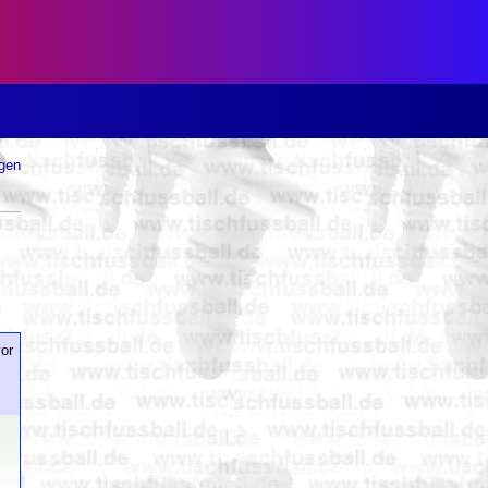
ugen
or