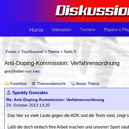
Home
Diskussion
Turniere
Players 4 Pla
Forum
>
Tischfussball
>
Thema
> Seite 3
Anti-Doping-Kommission: Verfahrensordnung
geschrieben von
ines
Forenliste
Themenübersicht
Neues Thema
Speddy Gonzales
Re: Anti-Doping-Kommission: Verfahrensordnung
24. October 2013 13:20
Das hier so viele Leute gegen die ADK und die Tests sind, zeigt 
Laßt die doch einfach Ihre Arbeit machen und unseren Sport säu