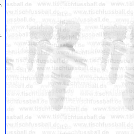
n
.
h