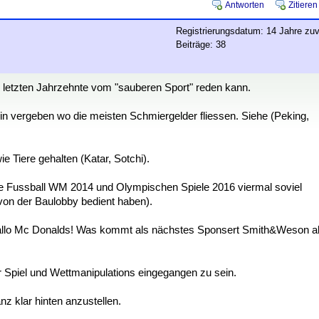
Antworten
Zitieren
Registrierungsdatum: 14 Jahre zuv
Beiträge: 38
er letzten Jahrzehnte vom "sauberen Sport" reden kann.
n vergeben wo die meisten Schmiergelder fliessen. Siehe (Peking,
 Tiere gehalten (Katar, Sotchi).
r die Fussball WM 2014 und Olympischen Spiele 2016 viermal soviel
on der Baulobby bedient haben).
allo Mc Donalds! Was kommt als nächstes Sponsert Smith&Weson a
r Spiel und Wettmanipulations eingegangen zu sein.
anz klar hinten anzustellen.