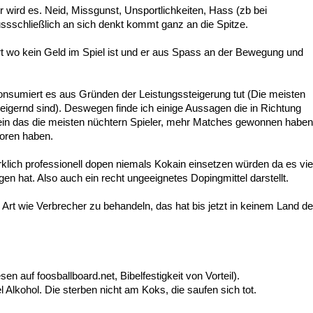
er wird es. Neid, Missgunst, Unsportlichkeiten, Hass (zb bei
ssschließlich an sich denkt kommt ganz an die Spitze.
t wo kein Geld im Spiel ist und er aus Spass an der Bewegung und
onsumiert es aus Gründen der Leistungssteigerung tut (Die meisten
eigernd sind). Deswegen finde ich einige Aussagen die in Richtung
 sein das die meisten nüchtern Spieler, mehr Matches gewonnen haben
loren haben.
irklich professionell dopen niemals Kokain einsetzen würden da es vie
n hat. Also auch ein recht ungeeignetes Dopingmittel darstellt.
Art wie Verbrecher zu behandeln, das hat bis jetzt in keinem Land de
n auf foosballboard.net, Bibelfestigkeit von Vorteil).
l Alkohol. Die sterben nicht am Koks, die saufen sich tot.