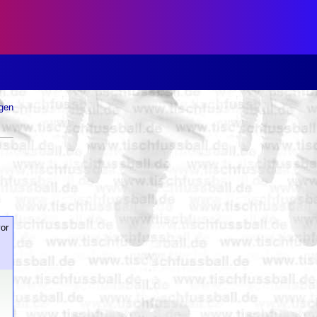
ugen
or