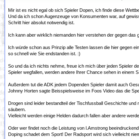
Mir ist es nicht egal ob sich Spieler Dopen, ich finde diese Wett
Und da ich schon Augenzeuge von Konsumenten war, auf gewissen
Schritt hier absolut notwendig ist.
Ich kann aber wirklich niemanden hier verstehen der gegen das g
Ich würde schon aus Prinzip alle Testen lassen die hier gegen e
so schnell wie Sie endstanden ist. :)
So und da ich nichts nehme, freue ich mich über jeden Spieler d
Spieler wegfallen, werden andere Ihrer Chance sehen in einem 
Außerdem tut die ADK jedem Dopenden Spieler damit auch Gesund
Johnny Horten sagte Beisspielsweise im Foos Video das die Sper
Drogen sind leider bestandteil der Tischfussball Geschichte und n
säubern.
Vielleicht werden einige Helden dadurch fallen aber andere werd
Oder wer findet noch die Leistung von l.Amstrong beeindrucken
Doping schadet dem Sport! Der Radsport wird sich vielleicht nie