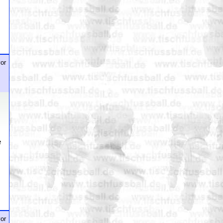
or
e
or