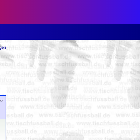
ugen
or