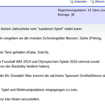
Antworten
Zitieren
Registrierungsdatum: 14 Jahre zuv
Beiträge: 38
er letzten Jahrzehnte vom "sauberen Sport" reden kann.
n vergeben wo die meisten Schmiergelder fliessen. Siehe (Peking,
 Tiere gehalten (Katar, Sotchi).
r die Fussball WM 2014 und Olympischen Spiele 2016 viermal soviel
on der Baulobby bedient haben).
allo Mc Donalds! Was kommt als nächstes Sponsert Smith&Weson a
r Spiel und Wettmanipulations eingegangen zu sein.
anz klar hinten anzustellen.