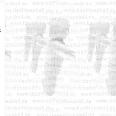
n
.
h