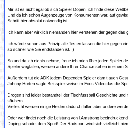
Mir ist es nicht egal ob sich Spieler Dopen, ich finde diese Wett
Und da ich schon Augenzeuge von Konsumenten war, auf gewissen
Schritt hier absolut notwendig ist.
Ich kann aber wirklich niemanden hier verstehen der gegen das g
Ich würde schon aus Prinzip alle Testen lassen die hier gegen e
so schnell wie Sie endstanden ist. :)
So und da ich nichts nehme, freue ich mich über jeden Spieler d
Spieler wegfallen, werden andere Ihrer Chance sehen in einem 
Außerdem tut die ADK jedem Dopenden Spieler damit auch Gesund
Johnny Horten sagte Beisspielsweise im Foos Video das die Sper
Drogen sind leider bestandteil der Tischfussball Geschichte und n
säubern.
Vielleicht werden einige Helden dadurch fallen aber andere werd
Oder wer findet noch die Leistung von l.Amstrong beeindrucken
Doping schadet dem Sport! Der Radsport wird sich vielleicht nie