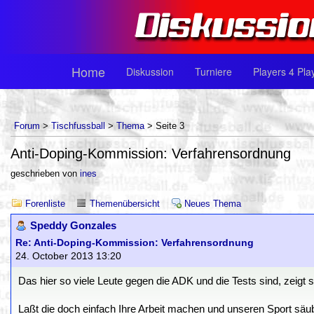
Home
Diskussion
Turniere
Players 4 Pla
Forum
>
Tischfussball
>
Thema
> Seite 3
Anti-Doping-Kommission: Verfahrensordnung
geschrieben von
ines
Forenliste
Themenübersicht
Neues Thema
Speddy Gonzales
Re: Anti-Doping-Kommission: Verfahrensordnung
24. October 2013 13:20
Das hier so viele Leute gegen die ADK und die Tests sind, zeigt 
Laßt die doch einfach Ihre Arbeit machen und unseren Sport säu