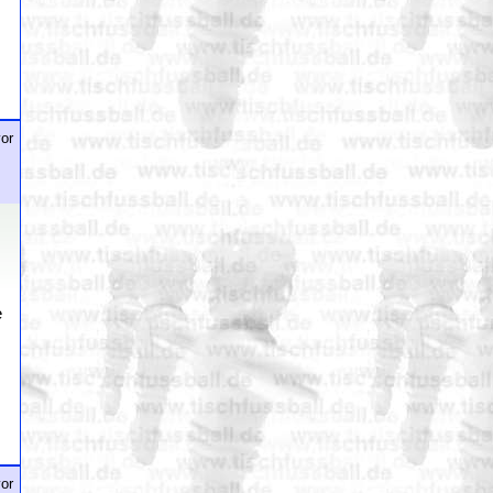
or
e
or