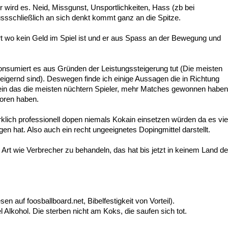
er wird es. Neid, Missgunst, Unsportlichkeiten, Hass (zb bei
ssschließlich an sich denkt kommt ganz an die Spitze.
t wo kein Geld im Spiel ist und er aus Spass an der Bewegung und
onsumiert es aus Gründen der Leistungssteigerung tut (Die meisten
eigernd sind). Deswegen finde ich einige Aussagen die in Richtung
 sein das die meisten nüchtern Spieler, mehr Matches gewonnen haben
loren haben.
irklich professionell dopen niemals Kokain einsetzen würden da es vie
n hat. Also auch ein recht ungeeignetes Dopingmittel darstellt.
Art wie Verbrecher zu behandeln, das hat bis jetzt in keinem Land de
n auf foosballboard.net, Bibelfestigkeit von Vorteil).
l Alkohol. Die sterben nicht am Koks, die saufen sich tot.