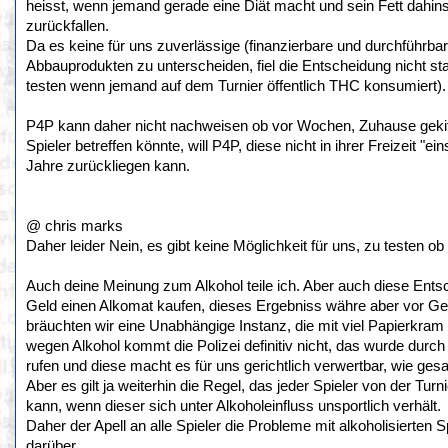
heisst, wenn jemand gerade eine Diät macht und sein Fett dahi
zurückfallen.
Da es keine für uns zuverlässige (finanzierbare und durchführb
Abbauprodukten zu unterscheiden, fiel die Entscheidung nicht st
testen wenn jemand auf dem Turnier öffentlich THC konsumiert).
P4P kann daher nicht nachweisen ob vor Wochen, Zuhause gekiff
Spieler betreffen könnte, will P4P, diese nicht in ihrer Freizeit "
Jahre zurückliegen kann.
@ chris marks
Daher leider Nein, es gibt keine Möglichkeit für uns, zu testen 
Auch deine Meinung zum Alkohol teile ich. Aber auch diese Entsch
Geld einen Alkomat kaufen, dieses Ergebniss währe aber vor Geric
bräuchten wir eine Unabhängige Instanz, die mit viel Papierkram 
wegen Alkohol kommt die Polizei definitiv nicht, das wurde durch 
rufen und diese macht es für uns gerichtlich verwertbar, wie gesa
Aber es gilt ja weiterhin die Regel, das jeder Spieler von der Tur
kann, wenn dieser sich unter Alkoholeinfluss unsportlich verhält.
Daher der Apell an alle Spieler die Probleme mit alkoholisierten 
darüber.