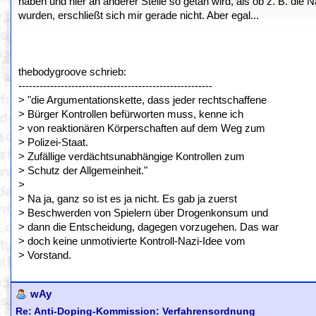
haben und hier an anderer Stelle so getan wird, als ob z. B. die 
wurden, erschließt sich mir gerade nicht. Aber egal...
thebodygroove schrieb:
-------------------------------------------------------
> "die Argumentationskette, dass jeder rechtschaffene
> Bürger Kontrollen befürworten muss, kenne ich
> von reaktionären Körperschaften auf dem Weg zum
> Polizei-Staat.
> Zufällige verdächtsunabhängige Kontrollen zum
> Schutz der Allgemeinheit."
>
> Na ja, ganz so ist es ja nicht. Es gab ja zuerst
> Beschwerden von Spielern über Drogenkonsum und
> dann die Entscheidung, dagegen vorzugehen. Das war
> doch keine unmotivierte Kontroll-Nazi-Idee vom
> Vorstand.
wAy
Re: Anti-Doping-Kommission: Verfahrensordnung