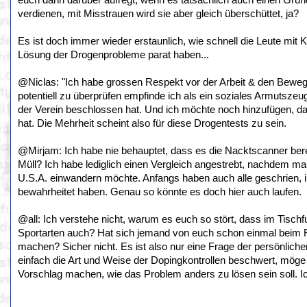
euch dann darüber aufregt, wenn es tatsächlich auch einen Grun
verdienen, mit Misstrauen wird sie aber gleich überschüttet, ja?
Es ist doch immer wieder erstaunlich, wie schnell die Leute mit 
Lösung der Drogenprobleme parat haben...
@Niclas: "Ich habe grossen Respekt vor der Arbeit & den Beweg
potentiell zu überprüfen empfinde ich als ein soziales Armutszeu
der Verein beschlossen hat. Und ich möchte noch hinzufügen, da
hat. Die Mehrheit scheint also für diese Drogentests zu sein.
@Mirjam: Ich habe nie behauptet, dass es die Nacktscanner berei
Müll? Ich habe lediglich einen Vergleich angestrebt, nachdem m
U.S.A. einwandern möchte. Anfangs haben auch alle geschrien, inz
bewahrheitet haben. Genau so könnte es doch hier auch laufen.
@all: Ich verstehe nicht, warum es euch so stört, dass im Tisch
Sportarten auch? Hat sich jemand von euch schon einmal beim 
machen? Sicher nicht. Es ist also nur eine Frage der persönlichen
einfach die Art und Weise der Dopingkontrollen beschwert, möge 
Vorschlag machen, wie das Problem anders zu lösen sein soll. Ic