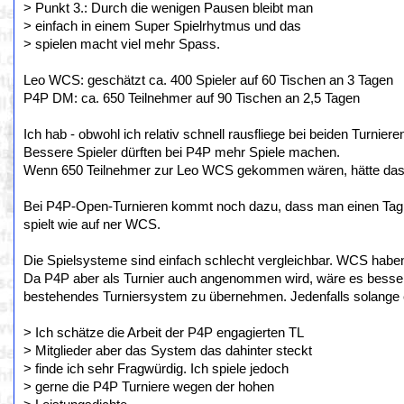
> Punkt 3.: Durch die wenigen Pausen bleibt man
> einfach in einem Super Spielrhytmus und das
> spielen macht viel mehr Spass.
Leo WCS: geschätzt ca. 400 Spieler auf 60 Tischen an 3 Tagen
P4P DM: ca. 650 Teilnehmer auf 90 Tischen an 2,5 Tagen
Ich hab - obwohl ich relativ schnell rausfliege bei beiden Turnier
Bessere Spieler dürften bei P4P mehr Spiele machen.
Wenn 650 Teilnehmer zur Leo WCS gekommen wären, hätte das v
Bei P4P-Open-Turnieren kommt noch dazu, dass man einen Tag 
spielt wie auf ner WCS.
Die Spielsysteme sind einfach schlecht vergleichbar. WCS haben 
Da P4P aber als Turnier auch angenommen wird, wäre es besser
bestehendes Turniersystem zu übernehmen. Jedenfalls solange e
> Ich schätze die Arbeit der P4P engagierten TL
> Mitglieder aber das System das dahinter steckt
> finde ich sehr Fragwürdig. Ich spiele jedoch
> gerne die P4P Turniere wegen der hohen