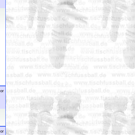
or
or