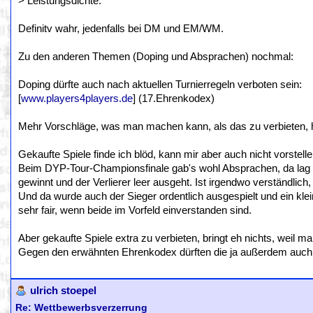
> Leistungsdichte.
Definitv wahr, jedenfalls bei DM und EM/WM.
Zu den anderen Themen (Doping und Absprachen) nochmal:
Doping dürfte auch nach aktuellen Turnierregeln verboten sein:
[
www.players4players.de
] (17.Ehrenkodex)
Mehr Vorschläge, was man machen kann, als das zu verbieten, 
Gekaufte Spiele finde ich blöd, kann mir aber auch nicht vorstel
Beim DYP-Tour-Championsfinale gab's wohl Absprachen, da lag d
gewinnt und der Verlierer leer ausgeht. Ist irgendwo verständlic
Und da wurde auch der Sieger ordentlich ausgespielt und ein klei
sehr fair, wenn beide im Vorfeld einverstanden sind.
Aber gekaufte Spiele extra zu verbieten, bringt eh nichts, weil 
Gegen den erwähnten Ehrenkodex dürften die ja außerdem auch 
ulrich stoepel
Re: Wettbewerbsverzerrung