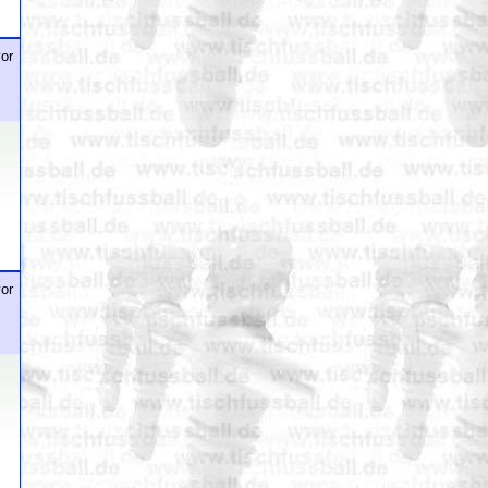
or
or