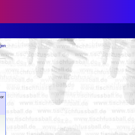
ugen
or