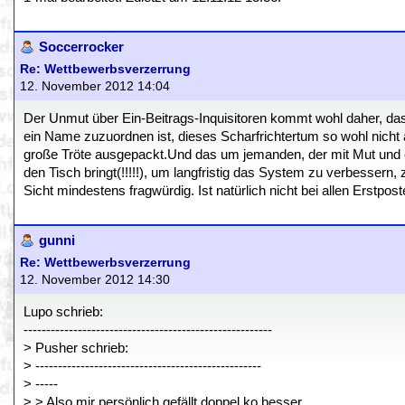
Soccerrocker
Re: Wettbewerbsverzerrung
12. November 2012 14:04
Der Unmut über Ein-Beitrags-Inquisitoren kommt wohl daher, d
ein Name zuzuordnen ist, dieses Scharfrichtertum so wohl nich
große Tröte ausgepackt.Und das um jemanden, der mit Mut und e
den Tisch bringt(!!!!!), um langfristig das System zu verbessern,
Sicht mindestens fragwürdig. Ist natürlich nicht bei allen Erstpo
gunni
Re: Wettbewerbsverzerrung
12. November 2012 14:30
Lupo schrieb:
-------------------------------------------------------
> Pusher schrieb:
> --------------------------------------------------
> -----
> > Also mir persönlich gefällt doppel ko besser