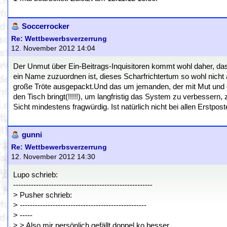
Soccerrocker
Re: Wettbewerbsverzerrung
12. November 2012 14:04
Der Unmut über Ein-Beitrags-Inquisitoren kommt wohl daher, d
ein Name zuzuordnen ist, dieses Scharfrichtertum so wohl nich
große Tröte ausgepackt.Und das um jemanden, der mit Mut und e
den Tisch bringt(!!!!!), um langfristig das System zu verbessern,
Sicht mindestens fragwürdig. Ist natürlich nicht bei allen Erstpo
gunni
Re: Wettbewerbsverzerrung
12. November 2012 14:30
Lupo schrieb:
-------------------------------------------------------
> Pusher schrieb:
> --------------------------------------------------
> -----
> > Also mir persönlich gefällt doppel ko besser