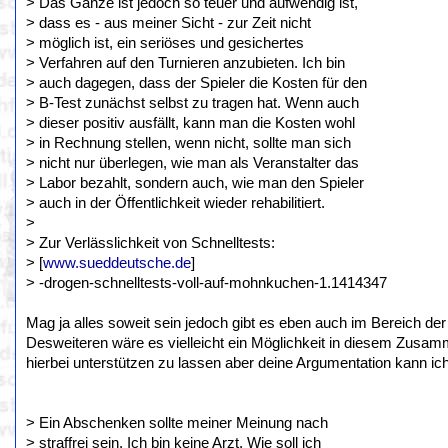
> Das Ganze ist jedoch so teuer und aufwendig ist,
> dass es - aus meiner Sicht - zur Zeit nicht
> möglich ist, ein seriöses und gesichertes
> Verfahren auf den Turnieren anzubieten. Ich bin
> auch dagegen, dass der Spieler die Kosten für den
> B-Test zunächst selbst zu tragen hat. Wenn auch
> dieser positiv ausfällt, kann man die Kosten wohl
> in Rechnung stellen, wenn nicht, sollte man sich
> nicht nur überlegen, wie man als Veranstalter das
> Labor bezahlt, sondern auch, wie man den Spieler
> auch in der Öffentlichkeit wieder rehabilitiert.
>
> Zur Verlässlichkeit von Schnelltests:
> [
www.sueddeutsche.de
]
> -drogen-schnelltests-voll-auf-mohnkuchen-1.1414347
Mag ja alles soweit sein jedoch gibt es eben auch im Bereich der
Desweiteren wäre es vielleicht ein Möglichkeit in diesem Zusa
hierbei unterstützen zu lassen aber deine Argumentation kann i
> Ein Abschenken sollte meiner Meinung nach
> straffrei sein. Ich bin keine Arzt. Wie soll ich