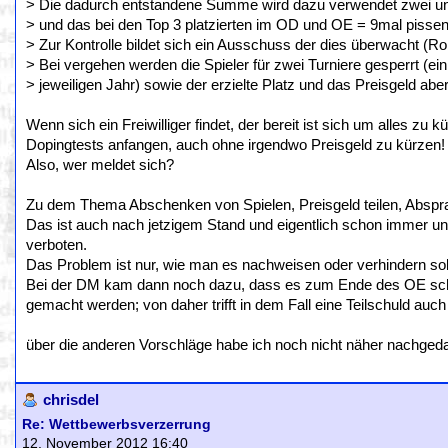
> Die dadurch entstandene Summe wird dazu verwendet zwei un
> und das bei den Top 3 platzierten im OD und OE = 9mal pissen
> Zur Kontrolle bildet sich ein Ausschuss der dies überwacht (R
> Bei vergehen werden die Spieler für zwei Turniere gesperrt (ei
> jeweiligen Jahr) sowie der erzielte Platz und das Preisgeld abe
Wenn sich ein Freiwilliger findet, der bereit ist sich um alles zu
Dopingtests anfangen, auch ohne irgendwo Preisgeld zu kürzen!
Also, wer meldet sich?
Zu dem Thema Abschenken von Spielen, Preisgeld teilen, Abspra
Das ist auch nach jetzigem Stand und eigentlich schon immer u
verboten.
Das Problem ist nur, wie man es nachweisen oder verhindern sol
Bei der DM kam dann noch dazu, dass es zum Ende des OE schon
gemacht werden; von daher trifft in dem Fall eine Teilschuld auc
über die anderen Vorschläge habe ich noch nicht näher nachgeda
chrisdel
Re: Wettbewerbsverzerrung
12. November 2012 16:40