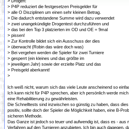
> Drogen:
> P4P reduziert die festgesetzen Preisgelder für
> alle O Disziplinen um einen sehr kleinen Betrag.
> Die dadurch entstandene Summe wird dazu verwendet
> zwei unangekündigte Drogentest durchzuführen und
> das bei den Top 3 platzierten im OD und OE = 9mal
> pissen!
> Zur Kontrolle bildet sich ein Ausschuss der dies
> überwacht (Robin das wäre doch was)
> Bei vergehen werden die Spieler für zwei Turniere
> gesperrt (ein kleines und das größte im
> jeweiligen Jahr) sowie der erzielte Platz und das
> Preisgeld aberkannt!
>
Ich weiß nicht, warum sich das viele Leute anscheinend so einfac
Ich kann nicht für P4P sprechen, aber ich persönlich werde mich 
eine Rehabilitierung zu gewährleisten.
Die Schnelltests sind inzwischen so günstig zu haben, dass dies k
positiv, sollte doch der Spieler die Möglichkeit haben, eine B-Pro
sicheren Methode.
Das Ganze ist jedoch so teuer und aufwendig ist, dass es - aus me
Verfahren auf den Turnieren anzubieten. Ich bin auch dagegen, da