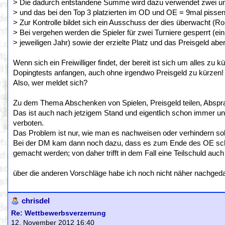
> Die dadurch entstandene Summe wird dazu verwendet zwei un
> und das bei den Top 3 platzierten im OD und OE = 9mal pissen
> Zur Kontrolle bildet sich ein Ausschuss der dies überwacht (R
> Bei vergehen werden die Spieler für zwei Turniere gesperrt (ei
> jeweiligen Jahr) sowie der erzielte Platz und das Preisgeld abe
Wenn sich ein Freiwilliger findet, der bereit ist sich um alles zu
Dopingtests anfangen, auch ohne irgendwo Preisgeld zu kürzen!
Also, wer meldet sich?
Zu dem Thema Abschenken von Spielen, Preisgeld teilen, Abspra
Das ist auch nach jetzigem Stand und eigentlich schon immer u
verboten.
Das Problem ist nur, wie man es nachweisen oder verhindern sol
Bei der DM kam dann noch dazu, dass es zum Ende des OE schon
gemacht werden; von daher trifft in dem Fall eine Teilschuld auc
über die anderen Vorschläge habe ich noch nicht näher nachgeda
chrisdel
Re: Wettbewerbsverzerrung
12. November 2012 16:40