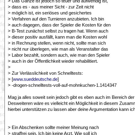
> Das Ganze ist jedoch so teuer und aufwendig ist,
> dass es - aus meiner Sicht - zur Zeit nicht
> möglich ist, ein seriöses und gesichertes
> Verfahren auf den Turnieren anzubieten. Ich bin
> auch dagegen, dass der Spieler die Kosten für den
> B-Test zunächst selbst zu tragen hat. Wenn auch
> dieser positiv ausfällt, kann man die Kosten wohl
> in Rechnung stellen, wenn nicht, sollte man sich
> nicht nur überlegen, wie man als Veranstalter das
> Labor bezahlt, sondern auch, wie man den Spieler
> auch in der Öffentlichkeit wieder rehabilitiert.
>
> Zur Verlässlichkeit von Schnelltests:
> [
www.sueddeutsche.de
]
> -drogen-schnelltests-voll-auf-mohnkuchen-1.1414347
Mag ja alles soweit sein jedoch gibt es eben auch im Bereich der
Desweiteren wäre es vielleicht ein Möglichkeit in diesem Zusa
hierbei unterstützen zu lassen aber deine Argumentation kann i
> Ein Abschenken sollte meiner Meinung nach
> straffrei sein. Ich bin keine Arzt. Wie soll ich