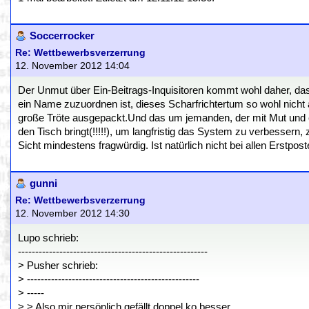
Soccerrocker
Re: Wettbewerbsverzerrung
12. November 2012 14:04
Der Unmut über Ein-Beitrags-Inquisitoren kommt wohl daher, d
ein Name zuzuordnen ist, dieses Scharfrichtertum so wohl nich
große Tröte ausgepackt.Und das um jemanden, der mit Mut und e
den Tisch bringt(!!!!!), um langfristig das System zu verbessern,
Sicht mindestens fragwürdig. Ist natürlich nicht bei allen Erstpo
gunni
Re: Wettbewerbsverzerrung
12. November 2012 14:30
Lupo schrieb:
-------------------------------------------------------
> Pusher schrieb:
> --------------------------------------------------
> -----
> > Also mir persönlich gefällt doppel ko besser