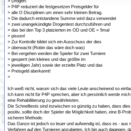
> Drogen:
> P4P reduziert die festgesetzen Preisgelder für
> alle O Disziplinen um einen sehr kleinen Betrag.
> Die dadurch entstandene Summe wird dazu verwendet
> zwei unangekündigte Drogentest durchzuführen und
> das bei den Top 3 platzierten im OD und OE = 9mal
> pissen!
> Zur Kontrolle bildet sich ein Ausschuss der dies
> überwacht (Robin das wäre doch was)
> Bei vergehen werden die Spieler für zwei Turniere
> gesperrt (ein kleines und das größte im
> jeweiligen Jahr) sowie der erzielte Platz und das
> Preisgeld aberkannt!
>
Ich weiß nicht, warum sich das viele Leute anscheinend so einfac
Ich kann nicht für P4P sprechen, aber ich persönlich werde mich 
eine Rehabilitierung zu gewährleisten.
Die Schnelltests sind inzwischen so günstig zu haben, dass dies k
positiv, sollte doch der Spieler die Möglichkeit haben, eine B-Pro
sicheren Methode.
Das Ganze ist jedoch so teuer und aufwendig ist, dass es - aus me
Verfahren auf den Turnieren anzubieten. Ich bin auch dagegen, da