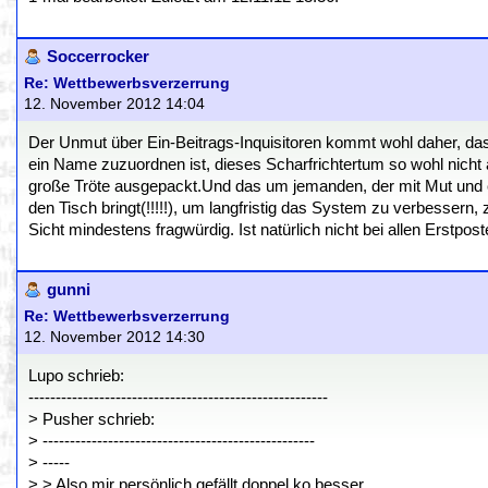
Soccerrocker
Re: Wettbewerbsverzerrung
12. November 2012 14:04
Der Unmut über Ein-Beitrags-Inquisitoren kommt wohl daher, d
ein Name zuzuordnen ist, dieses Scharfrichtertum so wohl nich
große Tröte ausgepackt.Und das um jemanden, der mit Mut und e
den Tisch bringt(!!!!!), um langfristig das System zu verbessern,
Sicht mindestens fragwürdig. Ist natürlich nicht bei allen Erstpo
gunni
Re: Wettbewerbsverzerrung
12. November 2012 14:30
Lupo schrieb:
-------------------------------------------------------
> Pusher schrieb:
> --------------------------------------------------
> -----
> > Also mir persönlich gefällt doppel ko besser