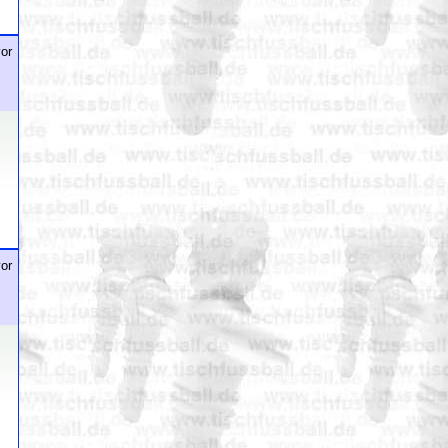
or
or