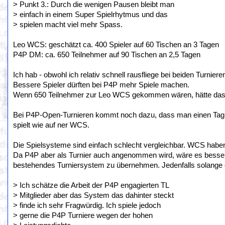
> Punkt 3.: Durch die wenigen Pausen bleibt man
> einfach in einem Super Spielrhytmus und das
> spielen macht viel mehr Spass.
Leo WCS: geschätzt ca. 400 Spieler auf 60 Tischen an 3 Tagen
P4P DM: ca. 650 Teilnehmer auf 90 Tischen an 2,5 Tagen
Ich hab - obwohl ich relativ schnell rausfliege bei beiden Turnier
Bessere Spieler dürften bei P4P mehr Spiele machen.
Wenn 650 Teilnehmer zur Leo WCS gekommen wären, hätte das v
Bei P4P-Open-Turnieren kommt noch dazu, dass man einen Tag 
spielt wie auf ner WCS.
Die Spielsysteme sind einfach schlecht vergleichbar. WCS haben 
Da P4P aber als Turnier auch angenommen wird, wäre es besser
bestehendes Turniersystem zu übernehmen. Jedenfalls solange e
> Ich schätze die Arbeit der P4P engagierten TL
> Mitglieder aber das System das dahinter steckt
> finde ich sehr Fragwürdig. Ich spiele jedoch
> gerne die P4P Turniere wegen der hohen