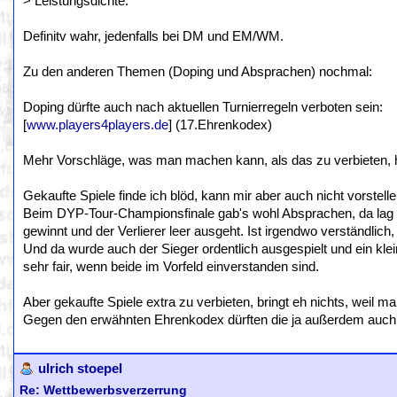
> Leistungsdichte.
Definitv wahr, jedenfalls bei DM und EM/WM.
Zu den anderen Themen (Doping und Absprachen) nochmal:
Doping dürfte auch nach aktuellen Turnierregeln verboten sein:
[
www.players4players.de
] (17.Ehrenkodex)
Mehr Vorschläge, was man machen kann, als das zu verbieten, 
Gekaufte Spiele finde ich blöd, kann mir aber auch nicht vorstel
Beim DYP-Tour-Championsfinale gab's wohl Absprachen, da lag d
gewinnt und der Verlierer leer ausgeht. Ist irgendwo verständlic
Und da wurde auch der Sieger ordentlich ausgespielt und ein klei
sehr fair, wenn beide im Vorfeld einverstanden sind.
Aber gekaufte Spiele extra zu verbieten, bringt eh nichts, weil 
Gegen den erwähnten Ehrenkodex dürften die ja außerdem auch 
ulrich stoepel
Re: Wettbewerbsverzerrung