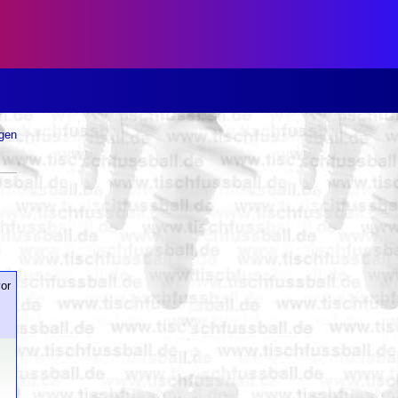
ugen
or