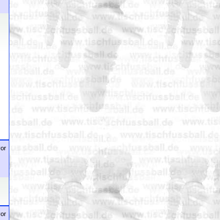
or
or