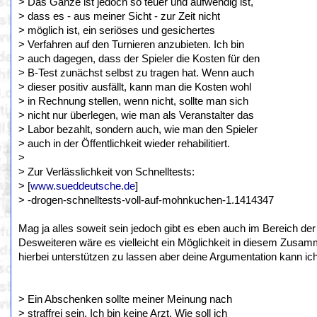
> Das Ganze ist jedoch so teuer und aufwendig ist,
> dass es - aus meiner Sicht - zur Zeit nicht
> möglich ist, ein seriöses und gesichertes
> Verfahren auf den Turnieren anzubieten. Ich bin
> auch dagegen, dass der Spieler die Kosten für den
> B-Test zunächst selbst zu tragen hat. Wenn auch
> dieser positiv ausfällt, kann man die Kosten wohl
> in Rechnung stellen, wenn nicht, sollte man sich
> nicht nur überlegen, wie man als Veranstalter das
> Labor bezahlt, sondern auch, wie man den Spieler
> auch in der Öffentlichkeit wieder rehabilitiert.
>
> Zur Verlässlichkeit von Schnelltests:
> [
www.sueddeutsche.de
]
> -drogen-schnelltests-voll-auf-mohnkuchen-1.1414347
Mag ja alles soweit sein jedoch gibt es eben auch im Bereich der
Desweiteren wäre es vielleicht ein Möglichkeit in diesem Zusa
hierbei unterstützen zu lassen aber deine Argumentation kann i
> Ein Abschenken sollte meiner Meinung nach
> straffrei sein. Ich bin keine Arzt. Wie soll ich