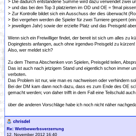
> Die dadurch entstandene Summe wird dazu verwendet zwei un
> und das bei den Top 3 platzierten im OD und OE = 9mal pissen
> Zur Kontrolle bildet sich ein Ausschuss der dies überwacht (R
> Bei vergehen werden die Spieler für zwei Turniere gesperrt (ei
> jeweiligen Jahr) sowie der erzielte Platz und das Preisgeld abe
Wenn sich ein Freiwilliger findet, der bereit ist sich um alles zu
Dopingtests anfangen, auch ohne irgendwo Preisgeld zu kürzen!
Also, wer meldet sich?
Zu dem Thema Abschenken von Spielen, Preisgeld teilen, Abspra
Das ist auch nach jetzigem Stand und eigentlich schon immer u
verboten.
Das Problem ist nur, wie man es nachweisen oder verhindern sol
Bei der DM kam dann noch dazu, dass es zum Ende des OE schon
gemacht werden; von daher trifft in dem Fall eine Teilschuld auc
über die anderen Vorschläge habe ich noch nicht näher nachgeda
chrisdel
Re: Wettbewerbsverzerrung
12. November 2012 16:40