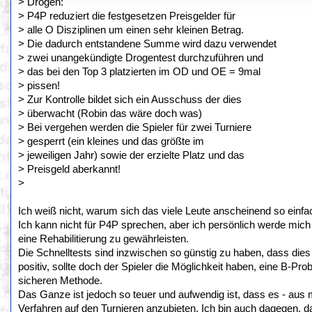
> Drogen:
> P4P reduziert die festgesetzen Preisgelder für
> alle O Disziplinen um einen sehr kleinen Betrag.
> Die dadurch entstandene Summe wird dazu verwendet
> zwei unangekündigte Drogentest durchzuführen und
> das bei den Top 3 platzierten im OD und OE = 9mal
> pissen!
> Zur Kontrolle bildet sich ein Ausschuss der dies
> überwacht (Robin das wäre doch was)
> Bei vergehen werden die Spieler für zwei Turniere
> gesperrt (ein kleines und das größte im
> jeweiligen Jahr) sowie der erzielte Platz und das
> Preisgeld aberkannt!
>
Ich weiß nicht, warum sich das viele Leute anscheinend so einfac
Ich kann nicht für P4P sprechen, aber ich persönlich werde mich 
eine Rehabilitierung zu gewährleisten.
Die Schnelltests sind inzwischen so günstig zu haben, dass dies k
positiv, sollte doch der Spieler die Möglichkeit haben, eine B-Pro
sicheren Methode.
Das Ganze ist jedoch so teuer und aufwendig ist, dass es - aus me
Verfahren auf den Turnieren anzubieten. Ich bin auch dagegen, da