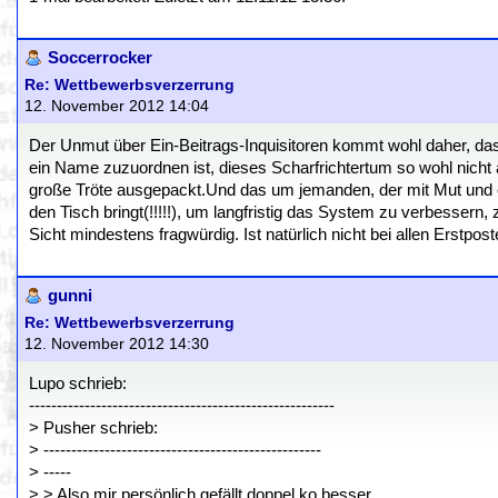
Soccerrocker
Re: Wettbewerbsverzerrung
12. November 2012 14:04
Der Unmut über Ein-Beitrags-Inquisitoren kommt wohl daher, d
ein Name zuzuordnen ist, dieses Scharfrichtertum so wohl nich
große Tröte ausgepackt.Und das um jemanden, der mit Mut und e
den Tisch bringt(!!!!!), um langfristig das System zu verbessern,
Sicht mindestens fragwürdig. Ist natürlich nicht bei allen Erstpo
gunni
Re: Wettbewerbsverzerrung
12. November 2012 14:30
Lupo schrieb:
-------------------------------------------------------
> Pusher schrieb:
> --------------------------------------------------
> -----
> > Also mir persönlich gefällt doppel ko besser