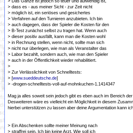
> Das Ganze ist jedoch so teuer und aufwendig ist,
> dass es - aus meiner Sicht - zur Zeit nicht
> möglich ist, ein seriöses und gesichertes
> Verfahren auf den Turnieren anzubieten. Ich bin
> auch dagegen, dass der Spieler die Kosten für den
> B-Test zunächst selbst zu tragen hat. Wenn auch
> dieser positiv ausfällt, kann man die Kosten wohl
> in Rechnung stellen, wenn nicht, sollte man sich
> nicht nur überlegen, wie man als Veranstalter das
> Labor bezahlt, sondern auch, wie man den Spieler
> auch in der Öffentlichkeit wieder rehabilitiert.
>
> Zur Verlässlichkeit von Schnelltests:
> [
www.sueddeutsche.de
]
> -drogen-schnelltests-voll-auf-mohnkuchen-1.1414347
Mag ja alles soweit sein jedoch gibt es eben auch im Bereich der
Desweiteren wäre es vielleicht ein Möglichkeit in diesem Zusa
hierbei unterstützen zu lassen aber deine Argumentation kann i
> Ein Abschenken sollte meiner Meinung nach
> straffrei sein. Ich bin keine Arzt. Wie soll ich