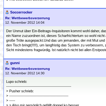
Soccerrocker
Re: Wettbewerbsverzerrung
12. November 2012 14:04
Der Unmut über Ein-Beitrags-Inquisitoren kommt wohl daher, d
ein Name zuzuordnen ist, dieses Scharfrichtertum so wohl nich
große Tröte ausgepackt.Und das um jemanden, der mit Mut und e
den Tisch bringt(!!!!!), um langfristig das System zu verbessern,
Sicht mindestens fragwürdig. Ist natürlich nicht bei allen Erstpo
gunni
Re: Wettbewerbsverzerrung
12. November 2012 14:30
Lupo schrieb:
-------------------------------------------------------
> Pusher schrieb:
> --------------------------------------------------
> -----
> > Also mir persönlich gefällt doppel ko besser