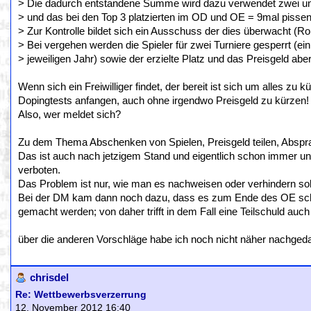
> Die dadurch entstandene Summe wird dazu verwendet zwei un
> und das bei den Top 3 platzierten im OD und OE = 9mal pissen
> Zur Kontrolle bildet sich ein Ausschuss der dies überwacht (R
> Bei vergehen werden die Spieler für zwei Turniere gesperrt (ei
> jeweiligen Jahr) sowie der erzielte Platz und das Preisgeld abe
Wenn sich ein Freiwilliger findet, der bereit ist sich um alles zu
Dopingtests anfangen, auch ohne irgendwo Preisgeld zu kürzen!
Also, wer meldet sich?
Zu dem Thema Abschenken von Spielen, Preisgeld teilen, Abspra
Das ist auch nach jetzigem Stand und eigentlich schon immer u
verboten.
Das Problem ist nur, wie man es nachweisen oder verhindern sol
Bei der DM kam dann noch dazu, dass es zum Ende des OE schon
gemacht werden; von daher trifft in dem Fall eine Teilschuld auc
über die anderen Vorschläge habe ich noch nicht näher nachgeda
chrisdel
Re: Wettbewerbsverzerrung
12. November 2012 16:40