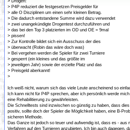
> Drogen:
> P4P reduziert die festgesetzen Preisgelder für
> alle O Disziplinen um einen sehr kleinen Betrag.
> Die dadurch entstandene Summe wird dazu verwendet
> zwei unangekündigte Drogentest durchzuführen und
> das bei den Top 3 platzierten im OD und OE = 9mal
> pissen!
> Zur Kontrolle bildet sich ein Ausschuss der dies
> überwacht (Robin das wäre doch was)
> Bei vergehen werden die Spieler für zwei Turniere
> gesperrt (ein kleines und das größte im
> jeweiligen Jahr) sowie der erzielte Platz und das
> Preisgeld aberkannt!
>
Ich weiß nicht, warum sich das viele Leute anscheinend so einfac
Ich kann nicht für P4P sprechen, aber ich persönlich werde mich 
eine Rehabilitierung zu gewährleisten.
Die Schnelltests sind inzwischen so günstig zu haben, dass dies k
positiv, sollte doch der Spieler die Möglichkeit haben, eine B-Pro
sicheren Methode.
Das Ganze ist jedoch so teuer und aufwendig ist, dass es - aus me
Verfahren auf den Turnieren anzubieten. Ich bin auch dagegen, da