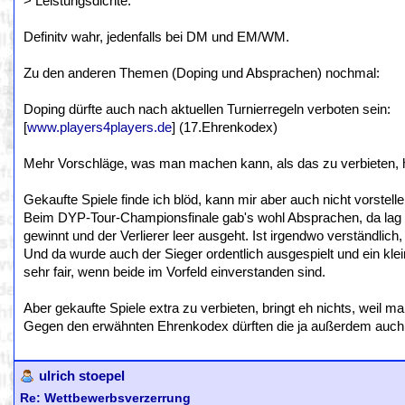
> Leistungsdichte.
Definitv wahr, jedenfalls bei DM und EM/WM.
Zu den anderen Themen (Doping und Absprachen) nochmal:
Doping dürfte auch nach aktuellen Turnierregeln verboten sein:
[
www.players4players.de
] (17.Ehrenkodex)
Mehr Vorschläge, was man machen kann, als das zu verbieten, 
Gekaufte Spiele finde ich blöd, kann mir aber auch nicht vorstel
Beim DYP-Tour-Championsfinale gab's wohl Absprachen, da lag d
gewinnt und der Verlierer leer ausgeht. Ist irgendwo verständlic
Und da wurde auch der Sieger ordentlich ausgespielt und ein klei
sehr fair, wenn beide im Vorfeld einverstanden sind.
Aber gekaufte Spiele extra zu verbieten, bringt eh nichts, weil 
Gegen den erwähnten Ehrenkodex dürften die ja außerdem auch 
ulrich stoepel
Re: Wettbewerbsverzerrung