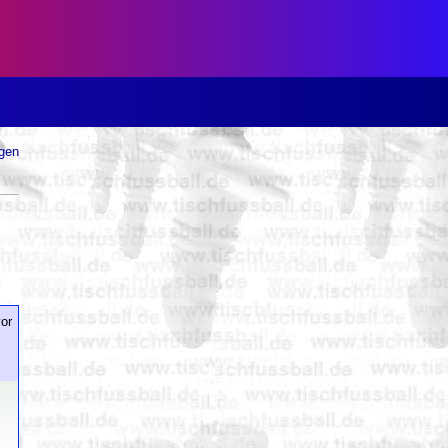
ugen
or