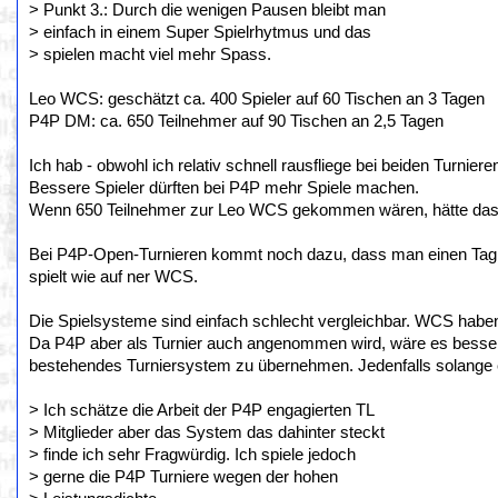
> Punkt 3.: Durch die wenigen Pausen bleibt man
> einfach in einem Super Spielrhytmus und das
> spielen macht viel mehr Spass.
Leo WCS: geschätzt ca. 400 Spieler auf 60 Tischen an 3 Tagen
P4P DM: ca. 650 Teilnehmer auf 90 Tischen an 2,5 Tagen
Ich hab - obwohl ich relativ schnell rausfliege bei beiden Turnier
Bessere Spieler dürften bei P4P mehr Spiele machen.
Wenn 650 Teilnehmer zur Leo WCS gekommen wären, hätte das v
Bei P4P-Open-Turnieren kommt noch dazu, dass man einen Tag 
spielt wie auf ner WCS.
Die Spielsysteme sind einfach schlecht vergleichbar. WCS haben 
Da P4P aber als Turnier auch angenommen wird, wäre es besser
bestehendes Turniersystem zu übernehmen. Jedenfalls solange e
> Ich schätze die Arbeit der P4P engagierten TL
> Mitglieder aber das System das dahinter steckt
> finde ich sehr Fragwürdig. Ich spiele jedoch
> gerne die P4P Turniere wegen der hohen