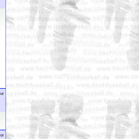
or
or