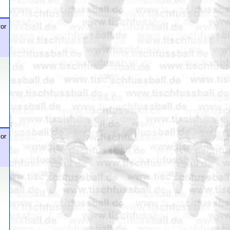
or
or