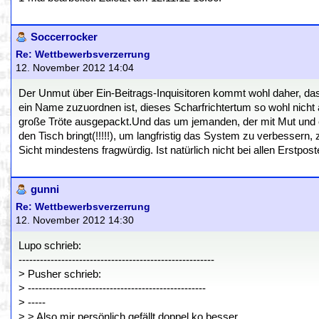
Soccerrocker
Re: Wettbewerbsverzerrung
12. November 2012 14:04
Der Unmut über Ein-Beitrags-Inquisitoren kommt wohl daher, d
ein Name zuzuordnen ist, dieses Scharfrichtertum so wohl nich
große Tröte ausgepackt.Und das um jemanden, der mit Mut und e
den Tisch bringt(!!!!!), um langfristig das System zu verbessern,
Sicht mindestens fragwürdig. Ist natürlich nicht bei allen Erstpo
gunni
Re: Wettbewerbsverzerrung
12. November 2012 14:30
Lupo schrieb:
-------------------------------------------------------
> Pusher schrieb:
> --------------------------------------------------
> -----
> > Also mir persönlich gefällt doppel ko besser