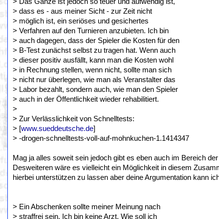
> Das Ganze ist jedoch so teuer und aufwendig ist,
> dass es - aus meiner Sicht - zur Zeit nicht
> möglich ist, ein seriöses und gesichertes
> Verfahren auf den Turnieren anzubieten. Ich bin
> auch dagegen, dass der Spieler die Kosten für den
> B-Test zunächst selbst zu tragen hat. Wenn auch
> dieser positiv ausfällt, kann man die Kosten wohl
> in Rechnung stellen, wenn nicht, sollte man sich
> nicht nur überlegen, wie man als Veranstalter das
> Labor bezahlt, sondern auch, wie man den Spieler
> auch in der Öffentlichkeit wieder rehabilitiert.
>
> Zur Verlässlichkeit von Schnelltests:
> [
www.sueddeutsche.de
]
> -drogen-schnelltests-voll-auf-mohnkuchen-1.1414347
Mag ja alles soweit sein jedoch gibt es eben auch im Bereich der
Desweiteren wäre es vielleicht ein Möglichkeit in diesem Zusa
hierbei unterstützen zu lassen aber deine Argumentation kann i
> Ein Abschenken sollte meiner Meinung nach
> straffrei sein. Ich bin keine Arzt. Wie soll ich