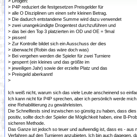
> Drogen:
> P4P reduziert die festgesetzen Preisgelder für
> alle O Disziplinen um einen sehr kleinen Betrag.
> Die dadurch entstandene Summe wird dazu verwendet
> zwei unangekündigte Drogentest durchzuführen und
> das bei den Top 3 platzierten im OD und OE = 9mal
> pissen!
> Zur Kontrolle bildet sich ein Ausschuss der dies
> überwacht (Robin das wäre doch was)
> Bei vergehen werden die Spieler für zwei Turniere
> gesperrt (ein kleines und das größte im
> jeweiligen Jahr) sowie der erzielte Platz und das
> Preisgeld aberkannt!
>
Ich weiß nicht, warum sich das viele Leute anscheinend so einfac
Ich kann nicht für P4P sprechen, aber ich persönlich werde mich 
eine Rehabilitierung zu gewährleisten.
Die Schnelltests sind inzwischen so günstig zu haben, dass dies k
positiv, sollte doch der Spieler die Möglichkeit haben, eine B-Pro
sicheren Methode.
Das Ganze ist jedoch so teuer und aufwendig ist, dass es - aus me
Verfahren auf den Turnieren anzubieten. Ich bin auch dagegen, da