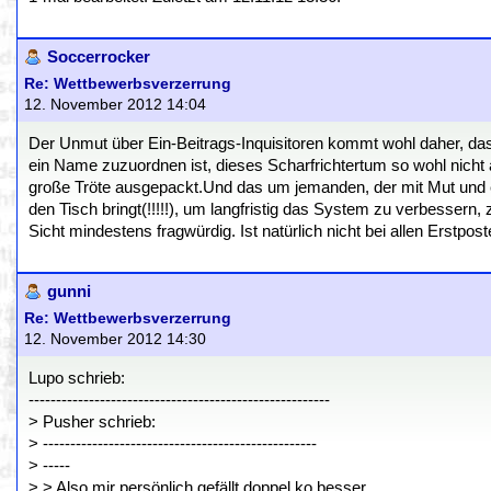
Soccerrocker
Re: Wettbewerbsverzerrung
12. November 2012 14:04
Der Unmut über Ein-Beitrags-Inquisitoren kommt wohl daher, d
ein Name zuzuordnen ist, dieses Scharfrichtertum so wohl nich
große Tröte ausgepackt.Und das um jemanden, der mit Mut und e
den Tisch bringt(!!!!!), um langfristig das System zu verbessern,
Sicht mindestens fragwürdig. Ist natürlich nicht bei allen Erstpo
gunni
Re: Wettbewerbsverzerrung
12. November 2012 14:30
Lupo schrieb:
-------------------------------------------------------
> Pusher schrieb:
> --------------------------------------------------
> -----
> > Also mir persönlich gefällt doppel ko besser