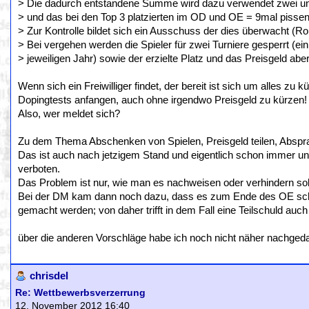
> Die dadurch entstandene Summe wird dazu verwendet zwei un
> und das bei den Top 3 platzierten im OD und OE = 9mal pissen
> Zur Kontrolle bildet sich ein Ausschuss der dies überwacht (R
> Bei vergehen werden die Spieler für zwei Turniere gesperrt (ei
> jeweiligen Jahr) sowie der erzielte Platz und das Preisgeld abe
Wenn sich ein Freiwilliger findet, der bereit ist sich um alles zu
Dopingtests anfangen, auch ohne irgendwo Preisgeld zu kürzen!
Also, wer meldet sich?
Zu dem Thema Abschenken von Spielen, Preisgeld teilen, Abspra
Das ist auch nach jetzigem Stand und eigentlich schon immer u
verboten.
Das Problem ist nur, wie man es nachweisen oder verhindern sol
Bei der DM kam dann noch dazu, dass es zum Ende des OE schon
gemacht werden; von daher trifft in dem Fall eine Teilschuld auc
über die anderen Vorschläge habe ich noch nicht näher nachgeda
chrisdel
Re: Wettbewerbsverzerrung
12. November 2012 16:40