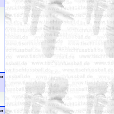
or
or