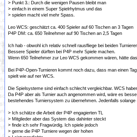
> Punkt 3.: Durch die wenigen Pausen bleibt man
> einfach in einem Super Spielrhytmus und das
> spielen macht viel mehr Spass.
Leo WCS: geschätzt ca. 400 Spieler auf 60 Tischen an 3 Tagen
P4P DM: ca. 650 Teilnehmer auf 90 Tischen an 2,5 Tagen
Ich hab - obwohl ich relativ schnell rausfliege bei beiden Turnier
Bessere Spieler dürften bei P4P mehr Spiele machen.
Wenn 650 Teilnehmer zur Leo WCS gekommen wären, hätte das v
Bei P4P-Open-Turnieren kommt noch dazu, dass man einen Tag 
spielt wie auf ner WCS.
Die Spielsysteme sind einfach schlecht vergleichbar. WCS haben 
Da P4P aber als Turnier auch angenommen wird, wäre es besser
bestehendes Turniersystem zu übernehmen. Jedenfalls solange e
> Ich schätze die Arbeit der P4P engagierten TL
> Mitglieder aber das System das dahinter steckt
> finde ich sehr Fragwürdig. Ich spiele jedoch
> gerne die P4P Turniere wegen der hohen