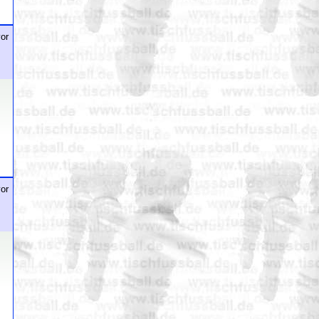
or
or