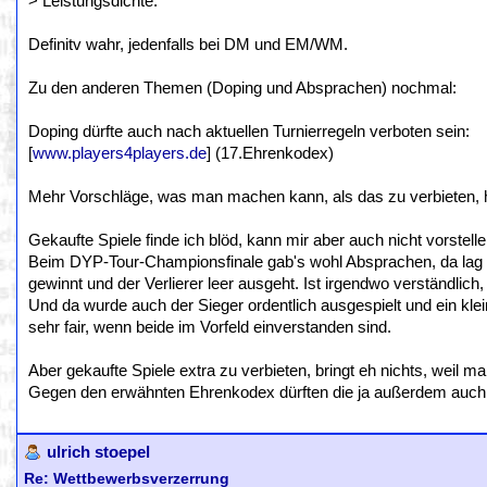
> Leistungsdichte.
Definitv wahr, jedenfalls bei DM und EM/WM.
Zu den anderen Themen (Doping und Absprachen) nochmal:
Doping dürfte auch nach aktuellen Turnierregeln verboten sein:
[
www.players4players.de
] (17.Ehrenkodex)
Mehr Vorschläge, was man machen kann, als das zu verbieten, 
Gekaufte Spiele finde ich blöd, kann mir aber auch nicht vorstel
Beim DYP-Tour-Championsfinale gab's wohl Absprachen, da lag d
gewinnt und der Verlierer leer ausgeht. Ist irgendwo verständlic
Und da wurde auch der Sieger ordentlich ausgespielt und ein klei
sehr fair, wenn beide im Vorfeld einverstanden sind.
Aber gekaufte Spiele extra zu verbieten, bringt eh nichts, weil 
Gegen den erwähnten Ehrenkodex dürften die ja außerdem auch 
ulrich stoepel
Re: Wettbewerbsverzerrung