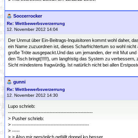
Soccerrocker
Re: Wettbewerbsverzerrung
12. November 2012 14:04
Der Unmut über Ein-Beitrags-Inquisitoren kommt wohl daher, d
ein Name zuzuordnen ist, dieses Scharfrichtertum so wohl nich
große Tröte ausgepackt.Und das um jemanden, der mit Mut und e
den Tisch bringt(!!!!!), um langfristig das System zu verbessern,
Sicht mindestens fragwürdig. Ist natürlich nicht bei allen Erstpo
gunni
Re: Wettbewerbsverzerrung
12. November 2012 14:30
Lupo schrieb:
-------------------------------------------------------
> Pusher schrieb:
> --------------------------------------------------
> -----
> > Also mir persönlich gefällt doppel ko besser