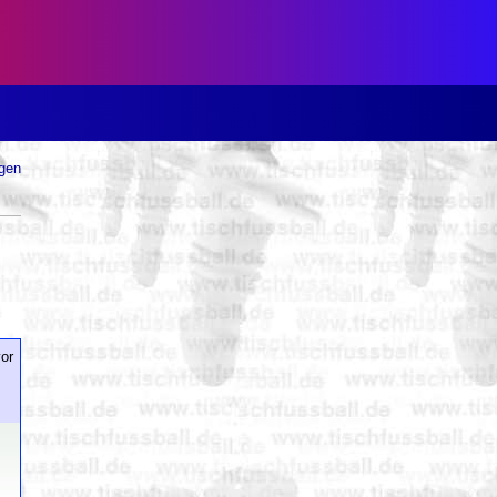
ugen
or