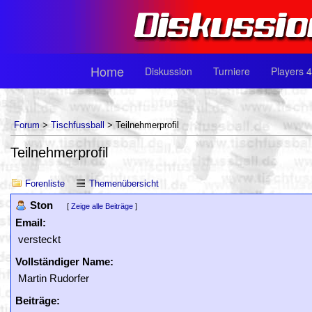
Home
Diskussion
Turniere
Players 4
Forum
>
Tischfussball
> Teilnehmerprofil
Teilnehmerprofil
Forenliste
Themenübersicht
Ston
[
Zeige alle Beiträge
]
Email:
versteckt
Vollständiger Name:
Martin Rudorfer
Beiträge: