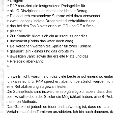
> Drogen:
> P4P reduziert die festgesetzen Preisgelder für
> alle O Disziplinen um einen sehr kleinen Betrag.
> Die dadurch entstandene Summe wird dazu verwendet
> zwei unangekündigte Drogentest durchzuführen und
> das bei den Top 3 platzierten im OD und OE = 9mal
> pissen!
> Zur Kontrolle bildet sich ein Ausschuss der dies
> überwacht (Robin das wäre doch was)
> Bei vergehen werden die Spieler für zwei Turniere
> gesperrt (ein kleines und das größte im
> jeweiligen Jahr) sowie der erzielte Platz und das
> Preisgeld aberkannt!
>
Ich weiß nicht, warum sich das viele Leute anscheinend so einfac
Ich kann nicht für P4P sprechen, aber ich persönlich werde mich 
eine Rehabilitierung zu gewährleisten.
Die Schnelltests sind inzwischen so günstig zu haben, dass dies k
positiv, sollte doch der Spieler die Möglichkeit haben, eine B-Pro
sicheren Methode.
Das Ganze ist jedoch so teuer und aufwendig ist, dass es - aus me
Verfahren auf den Turnieren anzubieten. Ich bin auch dagegen, da