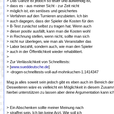
> Das Ganze ist jedoch so teuer und aufwendig ist,
> dass es - aus meiner Sicht - zur Zeit nicht
> möglich ist, ein seriöses und gesichertes
> Verfahren auf den Turnieren anzubieten. Ich bin
> auch dagegen, dass der Spieler die Kosten für den
> B-Test zunächst selbst zu tragen hat. Wenn auch
> dieser positiv ausfällt, kann man die Kosten wohl
> in Rechnung stellen, wenn nicht, sollte man sich
> nicht nur überlegen, wie man als Veranstalter das
> Labor bezahlt, sondern auch, wie man den Spieler
> auch in der Öffentlichkeit wieder rehabilitiert.
>
> Zur Verlässlichkeit von Schnelltests:
> [
www.sueddeutsche.de
]
> -drogen-schnelltests-voll-auf-mohnkuchen-1.1414347
Mag ja alles soweit sein jedoch gibt es eben auch im Bereich der
Desweiteren wäre es vielleicht ein Möglichkeit in diesem Zusa
hierbei unterstützen zu lassen aber deine Argumentation kann i
> Ein Abschenken sollte meiner Meinung nach
> straffrei sein. Ich bin keine Arzt. Wie soll ich