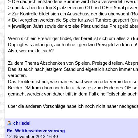
> Die dadurch entstandene Summe wird dazu verwendet zwei un
> und das bei den Top 3 platzierten im OD und OE = 9mal pissen
> Zur Kontrolle bildet sich ein Ausschuss der dies überwacht (R
> Bei vergehen werden die Spieler für zwei Turniere gesperrt (ei
> jeweiligen Jahr) sowie der erzielte Platz und das Preisgeld abe
Wenn sich ein Freiwilliger findet, der bereit ist sich um alles zu
Dopingtests anfangen, auch ohne irgendwo Preisgeld zu kürzen!
Also, wer meldet sich?
Zu dem Thema Abschenken von Spielen, Preisgeld teilen, Abspra
Das ist auch nach jetzigem Stand und eigentlich schon immer u
verboten.
Das Problem ist nur, wie man es nachweisen oder verhindern sol
Bei der DM kam dann noch dazu, dass es zum Ende des OE schon
gemacht werden; von daher trifft in dem Fall eine Teilschuld auc
über die anderen Vorschläge habe ich noch nicht näher nachgeda
chrisdel
Re: Wettbewerbsverzerrung
12. November 2012 16:40