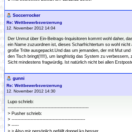
Soccerrocker
Re: Wettbewerbsverzerrung
12. November 2012 14:04
Der Unmut über Ein-Beitrags-Inquisitoren kommt wohl daher, d
ein Name zuzuordnen ist, dieses Scharfrichtertum so wohl nich
große Tröte ausgepackt.Und das um jemanden, der mit Mut und e
den Tisch bringt(!!!!!), um langfristig das System zu verbessern,
Sicht mindestens fragwürdig. Ist natürlich nicht bei allen Erstpo
gunni
Re: Wettbewerbsverzerrung
12. November 2012 14:30
Lupo schrieb:
-------------------------------------------------------
> Pusher schrieb:
> --------------------------------------------------
> -----
> > Also mir persönlich gefällt doppel ko besser