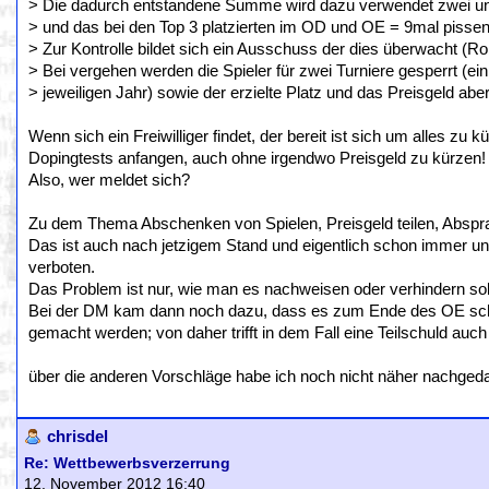
> Die dadurch entstandene Summe wird dazu verwendet zwei un
> und das bei den Top 3 platzierten im OD und OE = 9mal pissen
> Zur Kontrolle bildet sich ein Ausschuss der dies überwacht (R
> Bei vergehen werden die Spieler für zwei Turniere gesperrt (ei
> jeweiligen Jahr) sowie der erzielte Platz und das Preisgeld abe
Wenn sich ein Freiwilliger findet, der bereit ist sich um alles zu
Dopingtests anfangen, auch ohne irgendwo Preisgeld zu kürzen!
Also, wer meldet sich?
Zu dem Thema Abschenken von Spielen, Preisgeld teilen, Abspra
Das ist auch nach jetzigem Stand und eigentlich schon immer u
verboten.
Das Problem ist nur, wie man es nachweisen oder verhindern sol
Bei der DM kam dann noch dazu, dass es zum Ende des OE schon
gemacht werden; von daher trifft in dem Fall eine Teilschuld auc
über die anderen Vorschläge habe ich noch nicht näher nachgeda
chrisdel
Re: Wettbewerbsverzerrung
12. November 2012 16:40