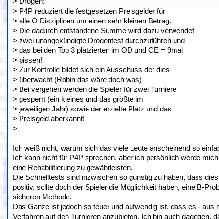
> Drogen:
> P4P reduziert die festgesetzen Preisgelder für
> alle O Disziplinen um einen sehr kleinen Betrag.
> Die dadurch entstandene Summe wird dazu verwendet
> zwei unangekündigte Drogentest durchzuführen und
> das bei den Top 3 platzierten im OD und OE = 9mal
> pissen!
> Zur Kontrolle bildet sich ein Ausschuss der dies
> überwacht (Robin das wäre doch was)
> Bei vergehen werden die Spieler für zwei Turniere
> gesperrt (ein kleines und das größte im
> jeweiligen Jahr) sowie der erzielte Platz und das
> Preisgeld aberkannt!
>
Ich weiß nicht, warum sich das viele Leute anscheinend so einfac
Ich kann nicht für P4P sprechen, aber ich persönlich werde mich 
eine Rehabilitierung zu gewährleisten.
Die Schnelltests sind inzwischen so günstig zu haben, dass dies k
positiv, sollte doch der Spieler die Möglichkeit haben, eine B-Pro
sicheren Methode.
Das Ganze ist jedoch so teuer und aufwendig ist, dass es - aus me
Verfahren auf den Turnieren anzubieten. Ich bin auch dagegen, da