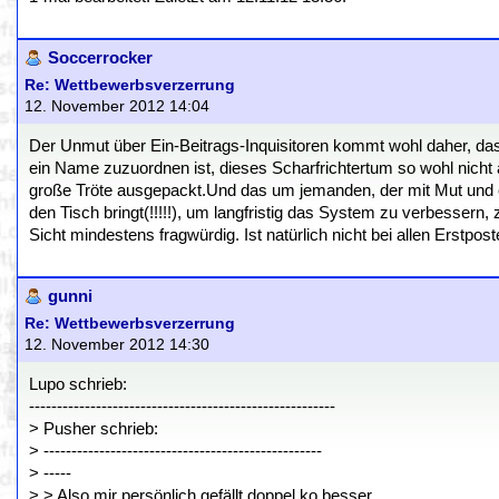
Soccerrocker
Re: Wettbewerbsverzerrung
12. November 2012 14:04
Der Unmut über Ein-Beitrags-Inquisitoren kommt wohl daher, d
ein Name zuzuordnen ist, dieses Scharfrichtertum so wohl nich
große Tröte ausgepackt.Und das um jemanden, der mit Mut und e
den Tisch bringt(!!!!!), um langfristig das System zu verbessern,
Sicht mindestens fragwürdig. Ist natürlich nicht bei allen Erstpo
gunni
Re: Wettbewerbsverzerrung
12. November 2012 14:30
Lupo schrieb:
-------------------------------------------------------
> Pusher schrieb:
> --------------------------------------------------
> -----
> > Also mir persönlich gefällt doppel ko besser