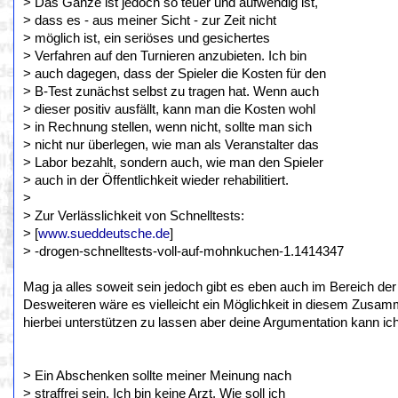
> Das Ganze ist jedoch so teuer und aufwendig ist,
> dass es - aus meiner Sicht - zur Zeit nicht
> möglich ist, ein seriöses und gesichertes
> Verfahren auf den Turnieren anzubieten. Ich bin
> auch dagegen, dass der Spieler die Kosten für den
> B-Test zunächst selbst zu tragen hat. Wenn auch
> dieser positiv ausfällt, kann man die Kosten wohl
> in Rechnung stellen, wenn nicht, sollte man sich
> nicht nur überlegen, wie man als Veranstalter das
> Labor bezahlt, sondern auch, wie man den Spieler
> auch in der Öffentlichkeit wieder rehabilitiert.
>
> Zur Verlässlichkeit von Schnelltests:
> [
www.sueddeutsche.de
]
> -drogen-schnelltests-voll-auf-mohnkuchen-1.1414347
Mag ja alles soweit sein jedoch gibt es eben auch im Bereich der
Desweiteren wäre es vielleicht ein Möglichkeit in diesem Zusa
hierbei unterstützen zu lassen aber deine Argumentation kann i
> Ein Abschenken sollte meiner Meinung nach
> straffrei sein. Ich bin keine Arzt. Wie soll ich