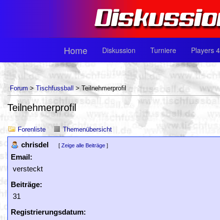
Home
Diskussion
Turniere
Players 4
Forum
>
Tischfussball
> Teilnehmerprofil
Teilnehmerprofil
Forenliste
Themenübersicht
chrisdel
[
Zeige alle Beiträge
]
Email:
versteckt
Beiträge:
31
Registrierungsdatum: