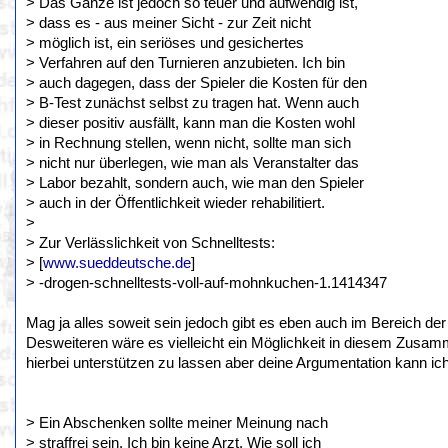
> Das Ganze ist jedoch so teuer und aufwendig ist,
> dass es - aus meiner Sicht - zur Zeit nicht
> möglich ist, ein seriöses und gesichertes
> Verfahren auf den Turnieren anzubieten. Ich bin
> auch dagegen, dass der Spieler die Kosten für den
> B-Test zunächst selbst zu tragen hat. Wenn auch
> dieser positiv ausfällt, kann man die Kosten wohl
> in Rechnung stellen, wenn nicht, sollte man sich
> nicht nur überlegen, wie man als Veranstalter das
> Labor bezahlt, sondern auch, wie man den Spieler
> auch in der Öffentlichkeit wieder rehabilitiert.
>
> Zur Verlässlichkeit von Schnelltests:
> [
www.sueddeutsche.de
]
> -drogen-schnelltests-voll-auf-mohnkuchen-1.1414347
Mag ja alles soweit sein jedoch gibt es eben auch im Bereich der
Desweiteren wäre es vielleicht ein Möglichkeit in diesem Zusa
hierbei unterstützen zu lassen aber deine Argumentation kann i
> Ein Abschenken sollte meiner Meinung nach
> straffrei sein. Ich bin keine Arzt. Wie soll ich