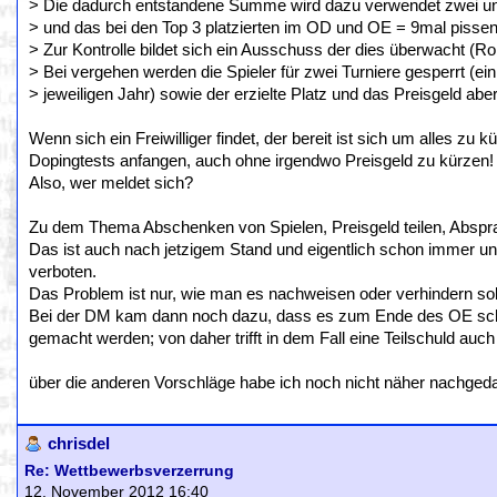
> Die dadurch entstandene Summe wird dazu verwendet zwei un
> und das bei den Top 3 platzierten im OD und OE = 9mal pissen
> Zur Kontrolle bildet sich ein Ausschuss der dies überwacht (R
> Bei vergehen werden die Spieler für zwei Turniere gesperrt (ei
> jeweiligen Jahr) sowie der erzielte Platz und das Preisgeld abe
Wenn sich ein Freiwilliger findet, der bereit ist sich um alles zu
Dopingtests anfangen, auch ohne irgendwo Preisgeld zu kürzen!
Also, wer meldet sich?
Zu dem Thema Abschenken von Spielen, Preisgeld teilen, Abspra
Das ist auch nach jetzigem Stand und eigentlich schon immer u
verboten.
Das Problem ist nur, wie man es nachweisen oder verhindern sol
Bei der DM kam dann noch dazu, dass es zum Ende des OE schon
gemacht werden; von daher trifft in dem Fall eine Teilschuld auc
über die anderen Vorschläge habe ich noch nicht näher nachgeda
chrisdel
Re: Wettbewerbsverzerrung
12. November 2012 16:40