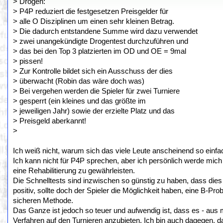
> Drogen:
> P4P reduziert die festgesetzen Preisgelder für
> alle O Disziplinen um einen sehr kleinen Betrag.
> Die dadurch entstandene Summe wird dazu verwendet
> zwei unangekündigte Drogentest durchzuführen und
> das bei den Top 3 platzierten im OD und OE = 9mal
> pissen!
> Zur Kontrolle bildet sich ein Ausschuss der dies
> überwacht (Robin das wäre doch was)
> Bei vergehen werden die Spieler für zwei Turniere
> gesperrt (ein kleines und das größte im
> jeweiligen Jahr) sowie der erzielte Platz und das
> Preisgeld aberkannt!
>
Ich weiß nicht, warum sich das viele Leute anscheinend so einfac
Ich kann nicht für P4P sprechen, aber ich persönlich werde mich 
eine Rehabilitierung zu gewährleisten.
Die Schnelltests sind inzwischen so günstig zu haben, dass dies k
positiv, sollte doch der Spieler die Möglichkeit haben, eine B-Pro
sicheren Methode.
Das Ganze ist jedoch so teuer und aufwendig ist, dass es - aus me
Verfahren auf den Turnieren anzubieten. Ich bin auch dagegen, da