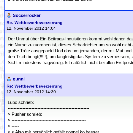
Soccerrocker
Re: Wettbewerbsverzerrung
12. November 2012 14:04
Der Unmut über Ein-Beitrags-Inquisitoren kommt wohl daher, d
ein Name zuzuordnen ist, dieses Scharfrichtertum so wohl nich
große Tröte ausgepackt.Und das um jemanden, der mit Mut und e
den Tisch bringt(!!!!!), um langfristig das System zu verbessern,
Sicht mindestens fragwürdig. Ist natürlich nicht bei allen Erstpo
gunni
Re: Wettbewerbsverzerrung
12. November 2012 14:30
Lupo schrieb:
-------------------------------------------------------
> Pusher schrieb:
> --------------------------------------------------
> -----
> > Also mir persönlich gefällt doppel ko besser