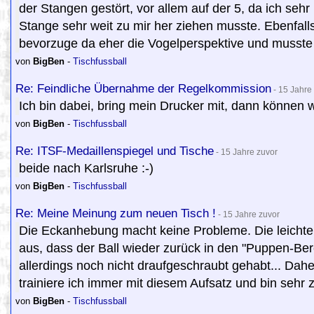
der Stangen gestört, vor allem auf der 5, da ich se
Stange sehr weit zu mir her ziehen musste. Ebenfalls 
bevorzuge da eher die Vogelperspektive und musste
von
BigBen
-
Tischfussball
Re: Feindliche Übernahme der Regelkommission
- 15 Jahre
Ich bin dabei, bring mein Drucker mit, dann können 
von
BigBen
-
Tischfussball
Re: ITSF-Medaillenspiegel und Tische
- 15 Jahre zuvor
beide nach Karlsruhe :-)
von
BigBen
-
Tischfussball
Re: Meine Meinung zum neuen Tisch !
- 15 Jahre zuvor
Die Eckanhebung macht keine Probleme. Die leichte
aus, dass der Ball wieder zurück in den "Puppen-Ber
allerdings noch nicht draufgeschraubt gehabt... Dah
trainiere ich immer mit diesem Aufsatz und bin sehr z
von
BigBen
-
Tischfussball