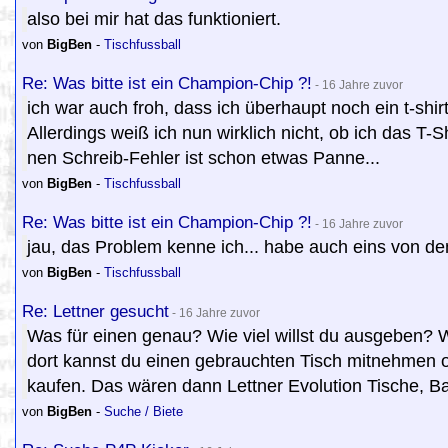
also bei mir hat das funktioniert.
von
BigBen
-
Tischfussball
Re: Was bitte ist ein Champion-Chip ?!
- 16 Jahre zuvor
ich war auch froh, dass ich überhaupt noch ein t-shi
Allerdings weiß ich nun wirklich nicht, ob ich das T
nen Schreib-Fehler ist schon etwas Panne...
von
BigBen
-
Tischfussball
Re: Was bitte ist ein Champion-Chip ?!
- 16 Jahre zuvor
jau, das Problem kenne ich... habe auch eins von de
von
BigBen
-
Tischfussball
Re: Lettner gesucht
- 16 Jahre zuvor
Was für einen genau? Wie viel willst du ausgeben? W
dort kannst du einen gebrauchten Tisch mitnehmen o
kaufen. Das wären dann Lettner Evolution Tische, Ba
von
BigBen
-
Suche / Biete