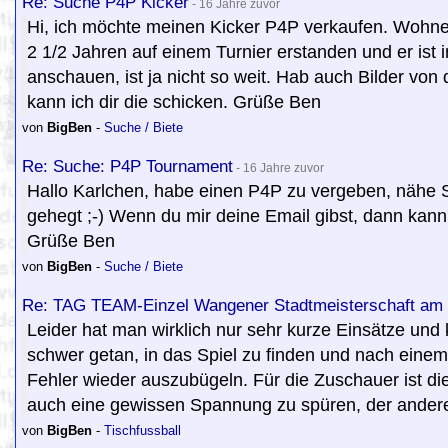
Re: Suche P4P Kicker
- 16 Jahre zuvor
Hi, ich möchte meinen Kicker P4P verkaufen. Wohne 
2 1/2 Jahren auf einem Turnier erstanden und er ist
anschauen, ist ja nicht so weit. Hab auch Bilder von
kann ich dir die schicken. Grüße Ben
von
BigBen
-
Suche / Biete
Re: Suche: P4P Tournament
- 16 Jahre zuvor
Hallo Karlchen, habe einen P4P zu vergeben, nähe Stu
gehegt ;-) Wenn du mir deine Email gibst, dann kann 
Grüße Ben
von
BigBen
-
Suche / Biete
Re: TAG TEAM-Einzel Wangener Stadtmeisterschaft am 
Leider hat man wirklich nur sehr kurze Einsätze und 
schwer getan, in das Spiel zu finden und nach einem 
Fehler wieder auszubügeln. Für die Zuschauer ist die
auch eine gewissen Spannung zu spüren, der andere
von
BigBen
-
Tischfussball