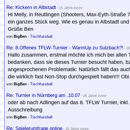
Re: Kickern in Albstadt
- 15 Jahre zuvor
Hi Melly, in Reutlingen (Shooters, Max-Eyth-Straße 
ein ganzes Stück weg. Wie es genau in Albstadt und 
Grüße Ben
von
BigBen
-
Tischfussball
Re: 8.Offenes TFLW-Turnier - WarmUp zu Sulzbach?!
- 16
Hallo zusammen, erstmal möchte ich mich bei allen T
bedanken, dass sie dieses Turnier besucht haben, b
angesprochenen Problematik: Natürlich fällt das auch
die wirklich fast Non-Stop durchgespielt haben!!! O
von
BigBen
-
Tischfussball
Re: Turnier in Nürnberg am .10.07
- 16 Jahre zuvor
oder ab nach Adlingen auf das 8. TFLW Turnier, inkl
Ausschreibung
von
BigBen
-
Tischfussball
Re: Spielerumfrage online
- 16 Jahre zuvor