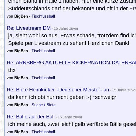
einen Stand in Halle 1 haben. Hier eine kurze Zus
Süddeutschlands darf der bekannte und oft in der Frei
von
BigBen
-
Tischfussball
Re: Livestream DM
- 15 Jahre zuvor
ja, sieht wohl so aus. Etwas schade, trotzdem find i
Spiele per Livestream zu sehen! Herzlichen Dank!
von
BigBen
-
Tischfussball
Re: ARNSBERG AKTUELLE KICKERNATION-DATENBA
thx
von
BigBen
-
Tischfussball
Re: Biete Heimkicker -Deutscher Meister- an
- 15 Jahre zuvo
da kann ich obi nur recht geben ;-) *schweig*
von
BigBen
-
Suche / Biete
Re: Bälle auf der Buli
- 15 Jahre zuvor
ich meine auch, zwei leicht gelb verfärbte Bälle ges
von
BigBen
-
Tischfussball