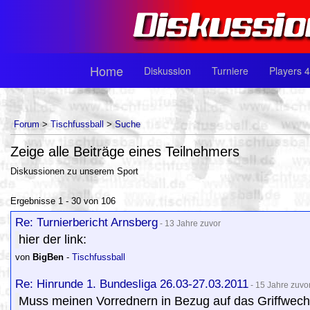
Home
Diskussion
Turniere
Players 4
Forum
>
Tischfussball
>
Suche
Zeige alle Beiträge eines Teilnehmers
Diskussionen zu unserem Sport
Ergebnisse 1 - 30 von 106
Re: Turnierbericht Arnsberg
- 13 Jahre zuvor
hier der link:
von
BigBen
-
Tischfussball
Re: Hinrunde 1. Bundesliga 26.03-27.03.2011
- 15 Jahre zuvo
Muss meinen Vorrednern in Bezug auf das Griffwech