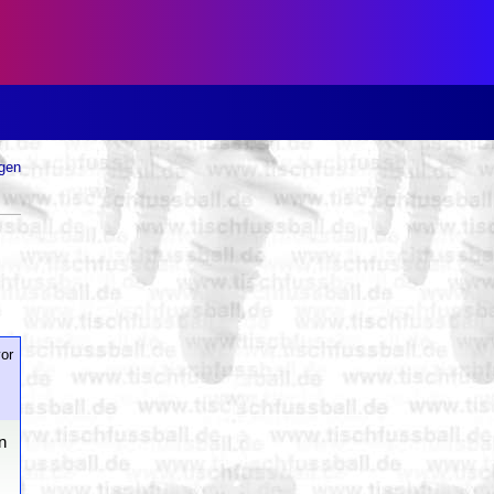
ugen
or
n