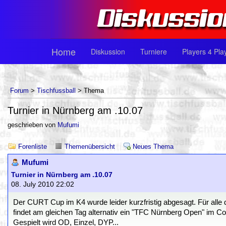
Home
Diskussion
Turniere
Players 4 Pla
Forum
>
Tischfussball
> Thema
Turnier in Nürnberg am .10.07
geschrieben von
Mufumi
Forenliste
Themenübersicht
Neues Thema
Mufumi
Turnier in Nürnberg am .10.07
08. July 2010 22:02
Der CURT Cup im K4 wurde leider kurzfristig abgesagt. Für alle 
findet am gleichen Tag alternativ ein "TFC Nürnberg Open" im Coa
Gespielt wird OD, Einzel, DYP...