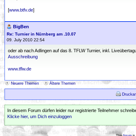
[
www.btfv.de
]
BigBen
Re: Turnier in Nürnberg am .10.07
09. July 2010 22:54
oder ab nach Adlingen auf das 8. TFLW Turnier, inkl. Liveüberta
Ausschreibung
www.tflw.de
Neuere Themen
Ältere Themen
Druckan
In diesem Forum dürfen leider nur registrierte Teilnehmer schreib
Klicke hier, um Dich einzuloggen
This
forum
is