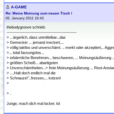
A-GAME
Re: Meine Meinung zum neuen Tisch !
05. January 2011 16:43
thebodygroove schrieb:
-------------------------------------------------------
> .. ärgerlich, dass unmittelbar...das
> Gemecker ... jemand meckert,...
> völlig taktlos und unverschämt. .. merkt oder akzeptiert,.. Aggr
>... total fassungslos...
> erbärmliche Benehmen... beschweren, ... Meinungsäußerung ...
> größten Scheiß... abartigsten
> Unverschämtheiten...> freie Meinungsäußerung ... Rest-Ansta
> ....Halt doch endlich mal die
> Schnauze!"..fressen,... kotzen!
>
> .
Junge, mach dich mal locker. lol