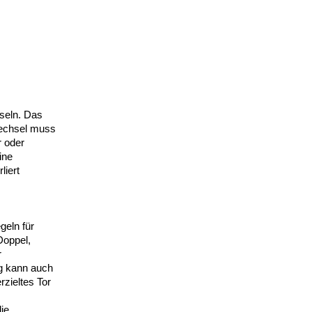
seln. Das
Wechsel muss
r oder
ine
liert
geln für
Doppel,
r
g kann auch
zieltes Tor
ie