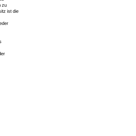
n zu
z ist die
eder
s
der