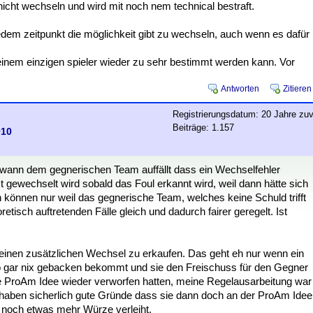
icht wechseln und wird mit noch nem technical bestraft.
edem zeitpunkt die möglichkeit gibt zu wechseln, auch wenn es dafür
 einem einzigen spieler wieder zu sehr bestimmt werden kann. Vor
Antworten
Zitieren
Registrierungsdatum: 20 Jahre zuv
Beiträge: 1.157
010
 wann dem gegnerischen Team auffällt dass ein Wechselfehler
 gewechselt wird sobald das Foul erkannt wird, weil dann hätte sich
 können nur weil das gegnerische Team, welches keine Schuld trifft
retisch auftretenden Fälle gleich und dadurch fairer geregelt. Ist
 einen zusätzlichen Wechsel zu erkaufen. Das geht eh nur wenn ein
 so gar nix gebacken bekommt und sie den Freischuss für den Gegner
e ProAm Idee wieder verworfen hatten, meine Regelausarbeitung war
 haben sicherlich gute Gründe dass sie dann doch an der ProAm Idee
 noch etwas mehr Würze verleiht.