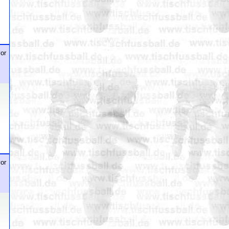
or
or