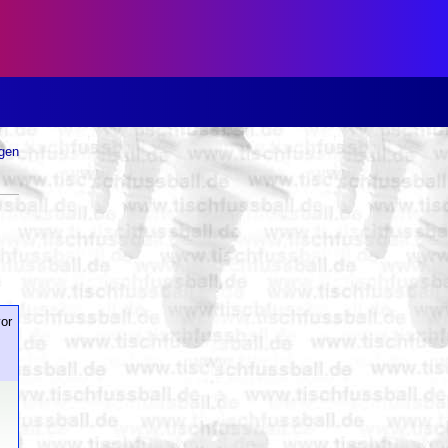
ugen
or