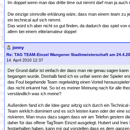
Im doppel wenn man das dritte time out nimmt darf man ja auch n
Die einzige sinnvolle erklärung wäre, dass man einem team zu j
ein technical auf sich nimmt.
Das würd ich aber nicht so gut finden, da dadurch das spiel von
allem bei einem elite/amateur doppel
jonny
Re: TAG TEAM-Einzel Wangener Stadtmeisterschaft am 24.4.2
14. April 2010 12:37
Der Grund dafür ist einfach der dass man nie genau sagen kann
begangen wurde. Deshalb fand ich es unfair wenn der Spieler erst
das Foul begehende Team regelwidrig einen Vorteil herausspielen
das nicht erkannt hat. So ist es meiner Meinung nach für alle theo
verständlich was ich meine?
Außerdem fand ich die Idee ganz witzig sich durch ein Technical
Team wirklich dominiert und es sich leisten kann oder der eine
riskieren. Man muss dazu sagen dass wir am Telefon gestern di
daher für das offene TagTeam Einzel ausgelegt. Hubert und Ines
festgehalten haben, kann mir gut vorstellen dass es dem ganzen