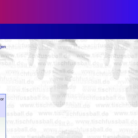
ugen
or