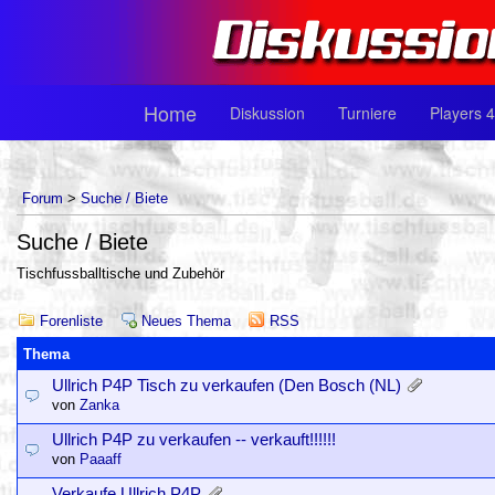
Home
Diskussion
Turniere
Players 4
Forum
>
Suche / Biete
Suche / Biete
Tischfussballtische und Zubehör
Forenliste
Neues Thema
RSS
Thema
Ullrich P4P Tisch zu verkaufen (Den Bosch (NL)
von
Zanka
Ullrich P4P zu verkaufen -- verkauft!!!!!!
von
Paaaff
Verkaufe Ullrich P4P