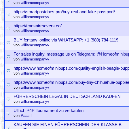
von
williamcompanyv
https://smartpostdocs.pro/buy-real-and-fake-passport/
von
williamcompanyv
https://transairmovers.co/
von
williamcompanyv
BUY fentanyl online via WHATSAPP: +1 (980) 784-1119
von
williamcompanyv
For sales inquiry, message us on Telegram: @Homeofminipu
von
williamcompanyv
https://www.homeofminipups.com/quality-english-beagle-pupp
von
williamcompanyv
https://www.homeofminipups.com/buy-tiny-chihuahua-puppie
von
williamcompanyv
FÜHRERSCHEIN LEGAL IN DEUTSCHLAND KAUFEN
von
williamcompanyv
Ullrich P4P Tournament zu verkaufen
von
Paaaff
KAUFEN SIE EINEN FÜHRERSCHEIN DER KLASSE B