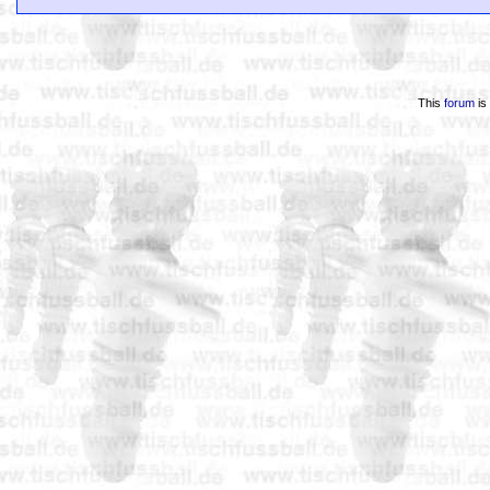
This
forum
is