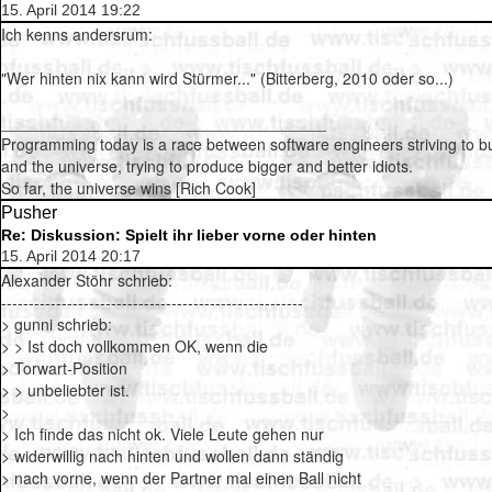
15. April 2014 19:22
Ich kenns andersrum:
"Wer hinten nix kann wird Stürmer..." (Bitterberg, 2010 oder so...)
_____________________________________
Programming today is a race between software engineers striving to bu
and the universe, trying to produce bigger and better idiots.
So far, the universe wins [Rich Cook]
Pusher
Re: Diskussion: Spielt ihr lieber vorne oder hinten
15. April 2014 20:17
Alexander Stöhr schrieb:
-------------------------------------------------------
> gunni schrieb:
> > Ist doch vollkommen OK, wenn die
> Torwart-Position
> > unbeliebter ist.
>
> Ich finde das nicht ok. Viele Leute gehen nur
> widerwillig nach hinten und wollen dann ständig
> nach vorne, wenn der Partner mal einen Ball nicht