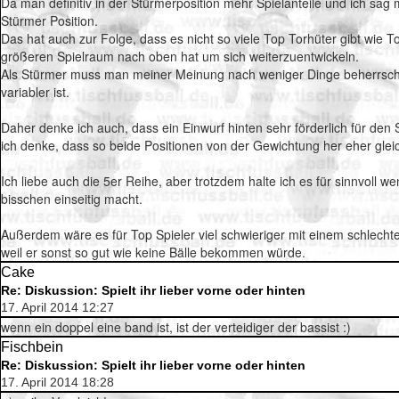
Da man definitiv in der Stürmerposition mehr Spielanteile und ich sag 
Stürmer Position.
Das hat auch zur Folge, dass es nicht so viele Top Torhüter gibt wie
größeren Spielraum nach oben hat um sich weiterzuentwickeln.
Als Stürmer muss man meiner Meinung nach weniger Dinge beherrschen
variabler ist.
Daher denke ich auch, dass ein Einwurf hinten sehr förderlich für den
ich denke, dass so beide Positionen von der Gewichtung her eher gleic
Ich liebe auch die 5er Reihe, aber trotzdem halte ich es für sinnvoll w
bisschen einseitig macht.
Außerdem wäre es für Top Spieler viel schwieriger mit einem schlec
weil er sonst so gut wie keine Bälle bekommen würde.
Cake
Re: Diskussion: Spielt ihr lieber vorne oder hinten
17. April 2014 12:27
wenn ein doppel eine band ist, ist der verteidiger der bassist :)
Fischbein
Re: Diskussion: Spielt ihr lieber vorne oder hinten
17. April 2014 18:28