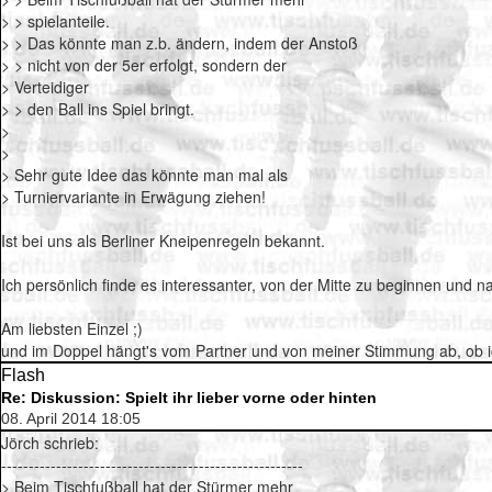
> > spielanteile.
> > Das könnte man z.b. ändern, indem der Anstoß
> > nicht von der 5er erfolgt, sondern der
> Verteidiger
> > den Ball ins Spiel bringt.
>
>
> Sehr gute Idee das könnte man mal als
> Turniervariante in Erwägung ziehen!
Ist bei uns als Berliner Kneipenregeln bekannt.
Ich persönlich finde es interessanter, von der Mitte zu beginnen und 
Am liebsten Einzel ;)
und im Doppel hängt's vom Partner und von meiner Stimmung ab, ob ich
Flash
Re: Diskussion: Spielt ihr lieber vorne oder hinten
08. April 2014 18:05
Jörch schrieb:
-------------------------------------------------------
> Beim Tischfußball hat der Stürmer mehr