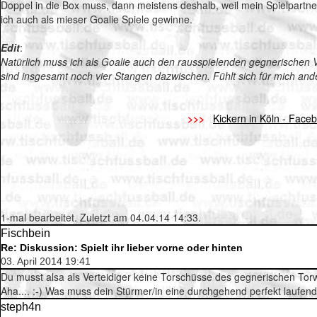
Doppel in die Box muss, dann meistens deshalb, weil mein Spielpartner i
ich auch als mieser Goalie Spiele gewinne.
Edit
:
Natürlich muss ich als Goalie auch den rausspielenden gegnerischen 
sind insgesamt noch vier Stangen dazwischen. Fühlt sich für mich an
.
..................................................................
>>>
..
Kickern in Köln - Fac
.
.
1-mal bearbeitet. Zuletzt am 04.04.14 14:33.
Fischbein
Re: Diskussion: Spielt ihr lieber vorne oder hinten
03. April 2014 19:41
Du musst alsa als Verteidiger keine Torschüsse des gegnerischen Tor
Aha.... :-) Was muss dein Stürmer/in eine durchgehend perfekt laufen
steph4n