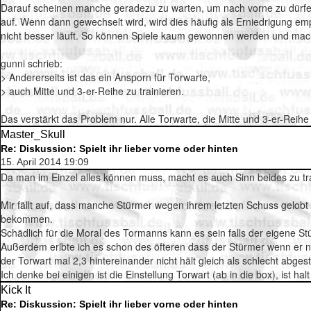
Darauf scheinen manche geradezu zu warten, um nach vorne zu dürfen 
auf. Wenn dann gewechselt wird, wird dies häufig als Erniedrigung em
nicht besser läuft. So können Spiele kaum gewonnen werden und ma
gunni schrieb:
> Andererseits ist das ein Ansporn für Torwarte,
> auch Mitte und 3-er-Reihe zu trainieren.
Das verstärkt das Problem nur. Alle Torwarte, die Mitte und 3-er-Reih
Master_Skull
Re: Diskussion: Spielt ihr lieber vorne oder hinten
15. April 2014 19:09
Da man im Einzel alles können muss, macht es auch Sinn beides zu tra
Mir fällt auf, dass manche Stürmer wegen ihrem letzten Schuss gelob
bekommen.
Schädlich für die Moral des Tormanns kann es sein falls der eigene S
Außerdem erlbte ich es schon des öfteren dass der Stürmer wenn er n
der Torwart mal 2,3 hintereinander nicht hält gleich als schlecht abges
Ich denke bei einigen ist die Einstellung Torwart (ab in die box), ist h
Kick It
Re: Diskussion: Spielt ihr lieber vorne oder hinten