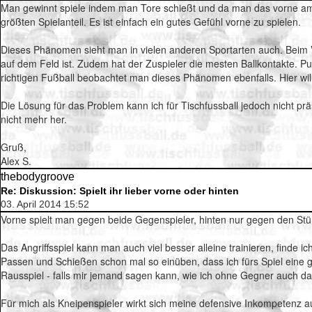
Man gewinnt spiele indem man Tore schießt und da man das vorne a
größten Spielanteil. Es ist einfach ein gutes Gefühl vorne zu spielen.
Dieses Phänomen sieht man in vielen anderen Sportarten auch. Beim Vol
auf dem Feld ist. Zudem hat der Zuspieler die mesten Ballkontakte. Pu
richtigen Fußball beobachtet man dieses Phänomen ebenfalls. Hier wil
Die Lösung für das Problem kann ich für Tischfussball jedoch nicht präs
nicht mehr her.
Gruß,
Alex S.
thebodygroove
Re: Diskussion: Spielt ihr lieber vorne oder hinten
03. April 2014 15:52
Vorne spielt man gegen beide Gegenspieler, hinten nur gegen den Stürm
Das Angriffsspiel kann man auch viel besser alleine trainieren, finde
Passen und Schießen schon mal so einüben, dass ich fürs Spiel eine g
Rausspiel - falls mir jemand sagen kann, wie ich ohne Gegner auch das
Für mich als Kneipenspieler wirkt sich meine defensive Inkompetenz au