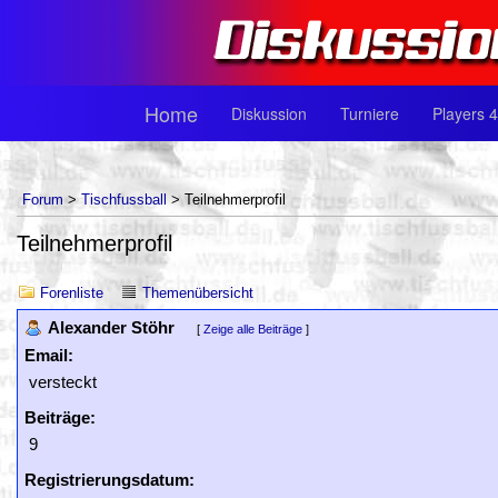
Home
Diskussion
Turniere
Players 4
Forum
>
Tischfussball
> Teilnehmerprofil
Teilnehmerprofil
Forenliste
Themenübersicht
Alexander Stöhr
[
Zeige alle Beiträge
]
Email:
versteckt
Beiträge:
9
Registrierungsdatum: