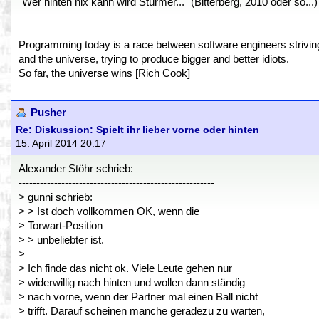
"Wer hinten nix kann wird Stürmer..." (Bitterberg, 2010 oder so...)
_____________________________________
Programming today is a race between software engineers striving 
and the universe, trying to produce bigger and better idiots.
So far, the universe wins [Rich Cook]
Pusher
Re: Diskussion: Spielt ihr lieber vorne oder hinten
15. April 2014 20:17
Alexander Stöhr schrieb:
-------------------------------------------------------
> gunni schrieb:
> > Ist doch vollkommen OK, wenn die
> Torwart-Position
> > unbeliebter ist.
>
> Ich finde das nicht ok. Viele Leute gehen nur
> widerwillig nach hinten und wollen dann ständig
> nach vorne, wenn der Partner mal einen Ball nicht
> trifft. Darauf scheinen manche geradezu zu warten,