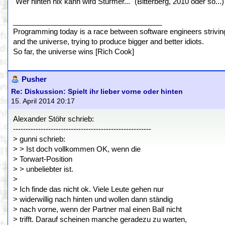
"Wer hinten nix kann wird Stürmer..." (Bitterberg, 2010 oder so...)
_____________________________________
Programming today is a race between software engineers striving 
and the universe, trying to produce bigger and better idiots.
So far, the universe wins [Rich Cook]
Pusher
Re: Diskussion: Spielt ihr lieber vorne oder hinten
15. April 2014 20:17
Alexander Stöhr schrieb:
-------------------------------------------------------
> gunni schrieb:
> > Ist doch vollkommen OK, wenn die
> Torwart-Position
> > unbeliebter ist.
>
> Ich finde das nicht ok. Viele Leute gehen nur
> widerwillig nach hinten und wollen dann ständig
> nach vorne, wenn der Partner mal einen Ball nicht
> trifft. Darauf scheinen manche geradezu zu warten,