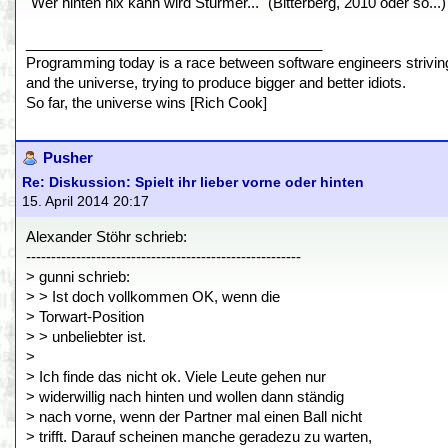
"Wer hinten nix kann wird Stürmer..." (Bitterberg, 2010 oder so...)
_____________________________________
Programming today is a race between software engineers striving 
and the universe, trying to produce bigger and better idiots.
So far, the universe wins [Rich Cook]
Pusher
Re: Diskussion: Spielt ihr lieber vorne oder hinten
15. April 2014 20:17
Alexander Stöhr schrieb:
-------------------------------------------------------
> gunni schrieb:
> > Ist doch vollkommen OK, wenn die
> Torwart-Position
> > unbeliebter ist.
>
> Ich finde das nicht ok. Viele Leute gehen nur
> widerwillig nach hinten und wollen dann ständig
> nach vorne, wenn der Partner mal einen Ball nicht
> trifft. Darauf scheinen manche geradezu zu warten,