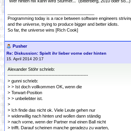
"Wer hinten nix kann wird Stürmer..." (Bitterberg, 2010 oder so...)
_____________________________________
Programming today is a race between software engineers striving 
and the universe, trying to produce bigger and better idiots.
So far, the universe wins [Rich Cook]
Pusher
Re: Diskussion: Spielt ihr lieber vorne oder hinten
15. April 2014 20:17
Alexander Stöhr schrieb:
-------------------------------------------------------
> gunni schrieb:
> > Ist doch vollkommen OK, wenn die
> Torwart-Position
> > unbeliebter ist.
>
> Ich finde das nicht ok. Viele Leute gehen nur
> widerwillig nach hinten und wollen dann ständig
> nach vorne, wenn der Partner mal einen Ball nicht
> trifft. Darauf scheinen manche geradezu zu warten,