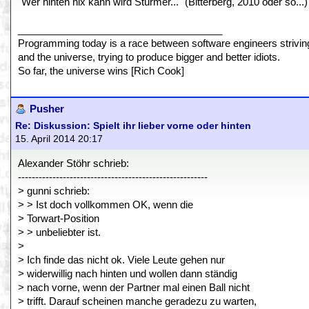
"Wer hinten nix kann wird Stürmer..." (Bitterberg, 2010 oder so...)
_____________________________________
Programming today is a race between software engineers striving 
and the universe, trying to produce bigger and better idiots.
So far, the universe wins [Rich Cook]
Pusher
Re: Diskussion: Spielt ihr lieber vorne oder hinten
15. April 2014 20:17
Alexander Stöhr schrieb:
-------------------------------------------------------
> gunni schrieb:
> > Ist doch vollkommen OK, wenn die
> Torwart-Position
> > unbeliebter ist.
>
> Ich finde das nicht ok. Viele Leute gehen nur
> widerwillig nach hinten und wollen dann ständig
> nach vorne, wenn der Partner mal einen Ball nicht
> trifft. Darauf scheinen manche geradezu zu warten,