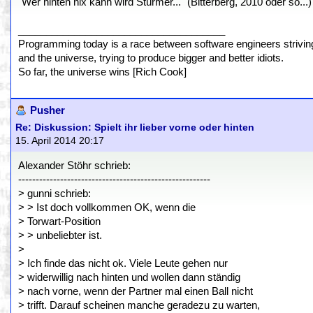
"Wer hinten nix kann wird Stürmer..." (Bitterberg, 2010 oder so...)
_____________________________________
Programming today is a race between software engineers striving 
and the universe, trying to produce bigger and better idiots.
So far, the universe wins [Rich Cook]
Pusher
Re: Diskussion: Spielt ihr lieber vorne oder hinten
15. April 2014 20:17
Alexander Stöhr schrieb:
-------------------------------------------------------
> gunni schrieb:
> > Ist doch vollkommen OK, wenn die
> Torwart-Position
> > unbeliebter ist.
>
> Ich finde das nicht ok. Viele Leute gehen nur
> widerwillig nach hinten und wollen dann ständig
> nach vorne, wenn der Partner mal einen Ball nicht
> trifft. Darauf scheinen manche geradezu zu warten,