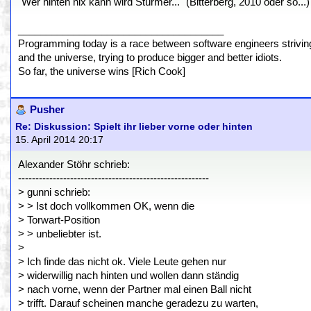
"Wer hinten nix kann wird Stürmer..." (Bitterberg, 2010 oder so...)
_____________________________________
Programming today is a race between software engineers striving 
and the universe, trying to produce bigger and better idiots.
So far, the universe wins [Rich Cook]
Pusher
Re: Diskussion: Spielt ihr lieber vorne oder hinten
15. April 2014 20:17
Alexander Stöhr schrieb:
-------------------------------------------------------
> gunni schrieb:
> > Ist doch vollkommen OK, wenn die
> Torwart-Position
> > unbeliebter ist.
>
> Ich finde das nicht ok. Viele Leute gehen nur
> widerwillig nach hinten und wollen dann ständig
> nach vorne, wenn der Partner mal einen Ball nicht
> trifft. Darauf scheinen manche geradezu zu warten,