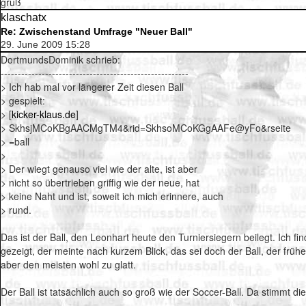
gruß
klaschatx
Re: Zwischenstand Umfrage "Neuer Ball"
29. June 2009 15:28
DortmundsDominik schrieb:
-------------------------------------------------------
> Ich hab mal vor längerer Zeit diesen Ball
> gespielt:
> [
kicker-klaus.de
]
> SkhsjMCoKBgAACMgTM4&rid=SkhsoMCoKGgAAFe@yFo&rseite
> =ball
>
> Der wiegt genauso viel wie der alte, ist aber
> nicht so übertrieben griffig wie der neue, hat
> keine Naht und ist, soweit ich mich erinnere, auch
> rund.
Das ist der Ball, den Leonhart heute den Turniersiegern beilegt. Ich f
gezeigt, der meinte nach kurzem Blick, das sei doch der Ball, der frü
aber den meisten wohl zu glatt.
Der Ball ist tatsächlich auch so groß wie der Soccer-Ball. Da stimmt d