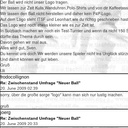
Der Ball wird nicht unser Logo tragen.
Wir lassen zur Zeit Kulis,Wanduhren,Polo-Shirts und von dir Kaffeet
Wir lassen den Ball nicht herstellen und daher kein P4P-Logo.
Auf dem Logo steht ITSF und Leonhart,wie du richtig geschrieben hast
Das Logo wird noch etwas kleiner wie es zur Zeit ist.
In Sulzbach machen wir noch ein Test-Turnier und wenn da nicht 150 Spi
dürfte das Thema durch sein.
Davon gehen wir mal aus.
Alles wird gut, Sven.
Du kennst uns doch.Wir werden unsere Spieler nicht ins Unglück stürz
Und damit können wir gut leben.
Gruß
Uli
frodocollignon
Re: Zwischenstand Umfrage "Neuer Ball"
20. June 2009 02:39
sorry, über die große sorge "logo" kann man sich nur lustig machen.
gruß
joerg
Re: Zwischenstand Umfrage "Neuer Ball"
20. June 2009 20:33