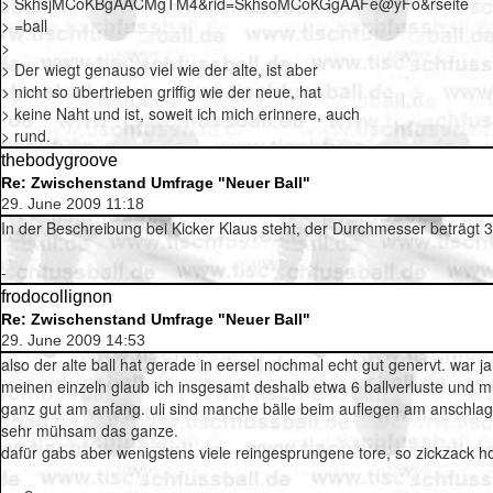
> SkhsjMCoKBgAACMgTM4&rid=SkhsoMCoKGgAAFe@yFo&rseite
> =ball
>
> Der wiegt genauso viel wie der alte, ist aber
> nicht so übertrieben griffig wie der neue, hat
> keine Naht und ist, soweit ich mich erinnere, auch
> rund.
thebodygroove
Re: Zwischenstand Umfrage "Neuer Ball"
29. June 2009 11:18
In der Beschreibung bei Kicker Klaus steht, der Durchmesser beträgt 3
-
frodocollignon
Re: Zwischenstand Umfrage "Neuer Ball"
29. June 2009 14:53
also der alte ball hat gerade in eersel nochmal echt gut genervt. war
meinen einzeln glaub ich insgesamt deshalb etwa 6 ballverluste und mus
ganz gut am anfang. uli sind manche bälle beim auflegen am anschlag 
sehr mühsam das ganze.
dafür gabs aber wenigstens viele reingesprungene tore, so zickzack hoc