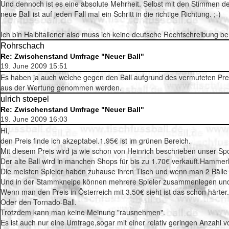
Und dennoch ist es eine absolute Mehrheit. Selbst mit den Stimmen 
neue Ball ist auf jeden Fall mal ein Schritt in die richtige Richtung. ;-)
Ich bin Halbitaliener also muss ich keine deutsche Rechtschreibung be
Rohrschach
Re: Zwischenstand Umfrage "Neuer Ball"
19. June 2009 15:51
Es haben ja auch welche gegen den Ball aufgrund des vermuteten Preis
aus der Wertung genommen werden.
ulrich stoepel
Re: Zwischenstand Umfrage "Neuer Ball"
19. June 2009 16:03
Hi,
den Preis finde ich akzeptabel.1.95€ ist im grünen Bereich.
Mit diesem Preis wird ja wie schon von Heinrich beschrieben unser Sport
Der alte Ball wird in manchen Shops für bis zu 1.70€ verkauft.Hammer
Die meisten Spieler haben zuhause ihren Tisch und wenn man 2 Bälle r
Und in der Stammkneipe können mehrere Spieler zusammenlegen und d
Wenn man den Preis in Österreich mit 3.50€ sieht ist das schon härter.
Oder den Tornado-Ball.
Trotzdem kann man keine Meinung "rausnehmen".
Es ist auch nur eine Umfrage,sogar mit einer relativ geringen Anzah