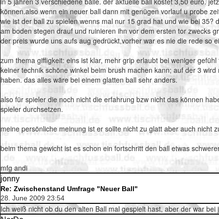
in 5 jahren 3 verschiedene bälle. der aktuelle ball kostet 3,50 euro. je
können.also wenn ein neuer ball dann mit genügen vorlauf u probe zeit 
wie ist der ball zu spielen wenns mal nur 15 grad hat und wie bei 35? 
am boden stegen drauf und ruinieren ihn vor dem ersten tor zwecks griff
der preis wurde uns aufs aug gedrückt,vorher war es nie die rede so e
zum thema giffigkeit: eins ist klar, mehr grip erlaubt bei weniger ge
keiner technik schöne winkel beim brush machen kann; auf der 3 wird 
haben. das alles wäre bei einem glatten ball sehr anders.
also für spieler die noch nicht die erfahrung bzw nicht das können habe
spieler durchsetzen.
meine persönliche meinung ist er sollte nicht zu glatt aber auch nicht 
beim thema gewicht ist es schon ein fortschritt den ball etwas schwer
mfg andi
jonny
Re: Zwischenstand Umfrage "Neuer Ball"
28. June 2009 23:54
Ich weiß nicht ob du den alten Ball mal gespielt hast, aber der war be