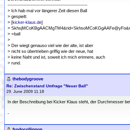
-------------------------------------------------------
> Ich hab mal vor längerer Zeit diesen Ball
> gespielt:
> [
kicker-klaus.de
]
> SkhsjMCoKBgAACMgTM4&rid=SkhsoMCoKGgAAFe@yFo&rs
> =ball
>
> Der wiegt genauso viel wie der alte, ist aber
> nicht so übertrieben griffig wie der neue, hat
> keine Naht und ist, soweit ich mich erinnere, auch
> rund.
thebodygroove
Re: Zwischenstand Umfrage "Neuer Ball"
29. June 2009 11:18
In der Beschreibung bei Kicker Klaus steht, der Durchmesser bet
-
frodocollignon