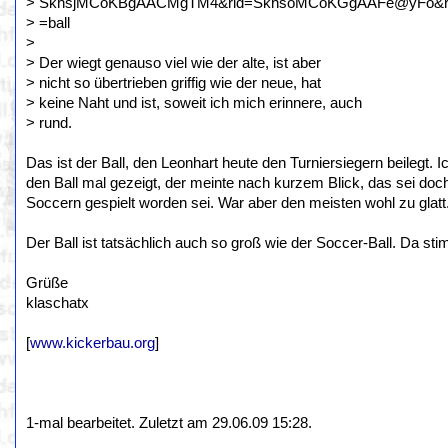
> SkhsjMCoKBgAACMgTM4&rid=SkhsoMCoKGgAAFe@yFo&rs
> =ball
>
> Der wiegt genauso viel wie der alte, ist aber
> nicht so übertrieben griffig wie der neue, hat
> keine Naht und ist, soweit ich mich erinnere, auch
> rund.
Das ist der Ball, den Leonhart heute den Turniersiegern beilegt. 
den Ball mal gezeigt, der meinte nach kurzem Blick, das sei doc
Soccern gespielt worden sei. War aber den meisten wohl zu glatt
Der Ball ist tatsächlich auch so groß wie der Soccer-Ball. Da st
Grüße
klaschatx
[
www.kickerbau.org
]
1-mal bearbeitet. Zuletzt am 29.06.09 15:28.