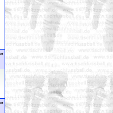
or
or