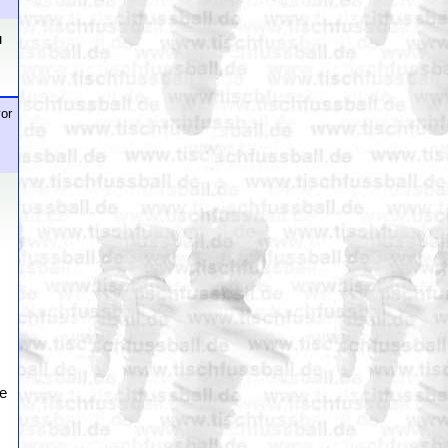
u
or
te