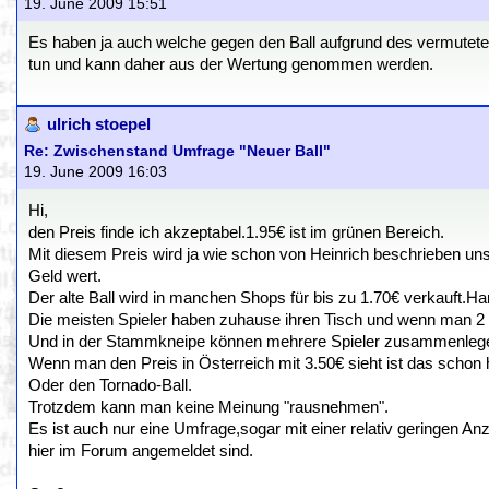
19. June 2009 15:51
Es haben ja auch welche gegen den Ball aufgrund des vermuteten
tun und kann daher aus der Wertung genommen werden.
ulrich stoepel
Re: Zwischenstand Umfrage "Neuer Ball"
19. June 2009 16:03
Hi,
den Preis finde ich akzeptabel.1.95€ ist im grünen Bereich.
Mit diesem Preis wird ja wie schon von Heinrich beschrieben unser
Geld wert.
Der alte Ball wird in manchen Shops für bis zu 1.70€ verkauft.
Die meisten Spieler haben zuhause ihren Tisch und wenn man 2 Bä
Und in der Stammkneipe können mehrere Spieler zusammenlegen 
Wenn man den Preis in Österreich mit 3.50€ sieht ist das schon h
Oder den Tornado-Ball.
Trotzdem kann man keine Meinung "rausnehmen".
Es ist auch nur eine Umfrage,sogar mit einer relativ geringen 
hier im Forum angemeldet sind.