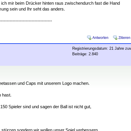
 ich mir beim Drücker hinten raus zwischendurch fast die Hand
ung sein und Ihr seht das anders.
------------------------------------
Antworten
Zitieren
Registrierungsdatum: 21 Jahre zuv
Beiträge: 2.840
affeetassen und Caps mit unserem Logo machen.
 hast.
50 Spieler sind und sagen der Ball ist nicht gut,
 stürzen,sondern wir wollen unser Spiel verbessern.