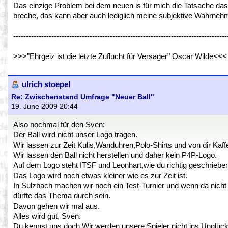
Das einzige Problem bei dem neuen is für mich die Tatsache das
breche, das kann aber auch lediglich meine subjektive Wahrnehm
------------------------------------------------------------------------------------
>>>"Ehrgeiz ist die letzte Zuflucht für Versager" Oscar Wilde<<<
ulrich stoepel
Re: Zwischenstand Umfrage "Neuer Ball"
19. June 2009 20:44
Also nochmal für den Sven:
Der Ball wird nicht unser Logo tragen.
Wir lassen zur Zeit Kulis,Wanduhren,Polo-Shirts und von dir K
Wir lassen den Ball nicht herstellen und daher kein P4P-Logo.
Auf dem Logo steht ITSF und Leonhart,wie du richtig geschrieben
Das Logo wird noch etwas kleiner wie es zur Zeit ist.
In Sulzbach machen wir noch ein Test-Turnier und wenn da nicht 1
dürfte das Thema durch sein.
Davon gehen wir mal aus.
Alles wird gut, Sven.
Du kennst uns doch.Wir werden unsere Spieler nicht ins Unglück