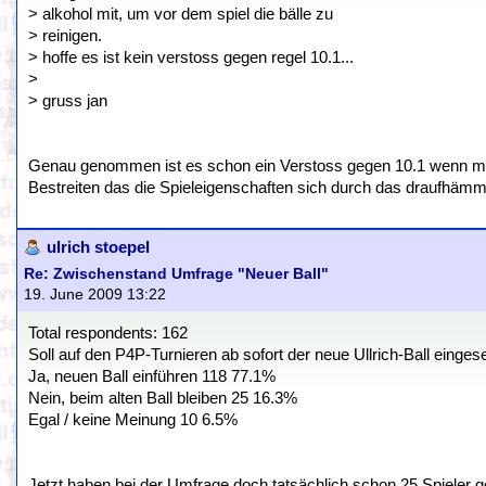
> alkohol mit, um vor dem spiel die bälle zu
> reinigen.
> hoffe es ist kein verstoss gegen regel 10.1...
>
> gruss jan
Genau genommen ist es schon ein Verstoss gegen 10.1 wenn man 
Bestreiten das die Spieleigenschaften sich durch das draufhämm
ulrich stoepel
Re: Zwischenstand Umfrage "Neuer Ball"
19. June 2009 13:22
Total respondents: 162
Soll auf den P4P-Turnieren ab sofort der neue Ullrich-Ball einge
Ja, neuen Ball einführen 118 77.1%
Nein, beim alten Ball bleiben 25 16.3%
Egal / keine Meinung 10 6.5%
Jetzt haben bei der Umfrage doch tatsächlich schon 25 Spieler 