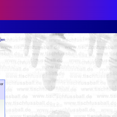
ugen
or