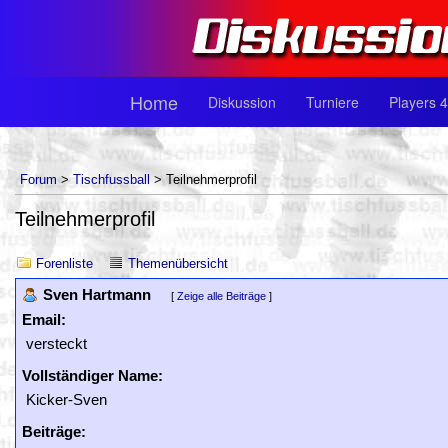
Home
Diskussion
Turniere
Players 4
Forum
>
Tischfussball
> Teilnehmerprofil
Teilnehmerprofil
Forenliste
Themenübersicht
Sven Hartmann
[
Zeige alle Beiträge
]
Email:
versteckt
Vollständiger Name:
Kicker-Sven
Beiträge: