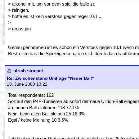
> alkohol mit, um vor dem spiel die bälle zu
> reinigen.
> hoffe es ist kein verstoss gegen regel 10.1...
>
> gruss jan
Genau genommen ist es schon ein Verstoss gegen 10.1 wenn man 
Bestreiten das die Spieleigenschaften sich durch das draufhämm
ulrich stoepel
Re: Zwischenstand Umfrage "Neuer Ball"
19. June 2009 13:22
Total respondents: 162
Soll auf den P4P-Turnieren ab sofort der neue Ullrich-Ball einge
Ja, neuen Ball einführen 118 77.1%
Nein, beim alten Ball bleiben 25 16.3%
Egal / keine Meinung 10 6.5%
Jetzt haben bei der Umfrage doch tatsächlich schon 25 Spieler 