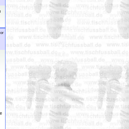
u
or
te