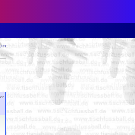
ugen
or