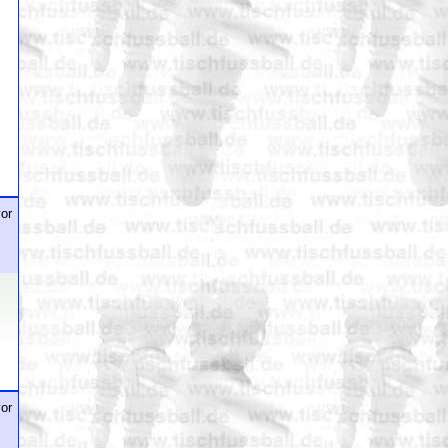
or
or