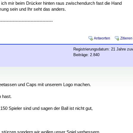
 ich mir beim Drücker hinten raus zwischendurch fast die Hand
ung sein und Ihr seht das anders.
------------------------------------
Antworten
Zitieren
Registrierungsdatum: 21 Jahre zuv
Beiträge: 2.840
affeetassen und Caps mit unserem Logo machen.
 hast.
50 Spieler sind und sagen der Ball ist nicht gut,
 stürzen,sondern wir wollen unser Spiel verbessern.