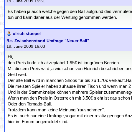
19. June 2009 15:51
Es haben ja auch welche gegen den Ball aufgrund des vermuteten
tun und kann daher aus der Wertung genommen werden.
ulrich stoepel
Re: Zwischenstand Umfrage "Neuer Ball"
19. June 2009 16:03
Hi,
den Preis finde ich akzeptabel.1.95€ ist im grünen Bereich.
Mit diesem Preis wird ja wie schon von Heinrich beschrieben unser
Geld wert.
Der alte Ball wird in manchen Shops für bis zu 1.70€ verkauft.
Die meisten Spieler haben zuhause ihren Tisch und wenn man 2 Bä
Und in der Stammkneipe können mehrere Spieler zusammenlegen 
Wenn man den Preis in Österreich mit 3.50€ sieht ist das schon h
Oder den Tornado-Ball.
Trotzdem kann man keine Meinung "rausnehmen".
Es ist auch nur eine Umfrage,sogar mit einer relativ geringen 
hier im Forum angemeldet sind.