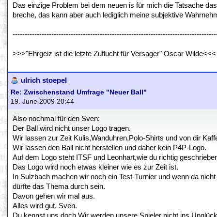
Das einzige Problem bei dem neuen is für mich die Tatsache das
breche, das kann aber auch lediglich meine subjektive Wahrnehm
------------------------------------------------------------------------------------
>>>"Ehrgeiz ist die letzte Zuflucht für Versager" Oscar Wilde<<<
ulrich stoepel
Re: Zwischenstand Umfrage "Neuer Ball"
19. June 2009 20:44
Also nochmal für den Sven:
Der Ball wird nicht unser Logo tragen.
Wir lassen zur Zeit Kulis,Wanduhren,Polo-Shirts und von dir K
Wir lassen den Ball nicht herstellen und daher kein P4P-Logo.
Auf dem Logo steht ITSF und Leonhart,wie du richtig geschrieben
Das Logo wird noch etwas kleiner wie es zur Zeit ist.
In Sulzbach machen wir noch ein Test-Turnier und wenn da nicht 1
dürfte das Thema durch sein.
Davon gehen wir mal aus.
Alles wird gut, Sven.
Du kennst uns doch.Wir werden unsere Spieler nicht ins Unglück