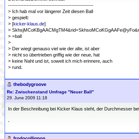
-------------------------------------------------------
> Ich hab mal vor längerer Zeit diesen Ball
> gespielt:
> [
kicker-klaus.de
]
> SkhsjMCoKBgAACMgTM4&rid=SkhsoMCoKGgAAFe@yFo&rs
> =ball
>
> Der wiegt genauso viel wie der alte, ist aber
> nicht so übertrieben griffig wie der neue, hat
> keine Naht und ist, soweit ich mich erinnere, auch
> rund.
thebodygroove
Re: Zwischenstand Umfrage "Neuer Ball"
29. June 2009 11:18
In der Beschreibung bei Kicker Klaus steht, der Durchmesser bet
-
frodocollignon