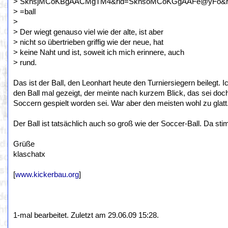
> SkhsjMCoKBgAACMgTM4&rid=SkhsoMCoKGgAAFe@yFo&rs
> =ball
>
> Der wiegt genauso viel wie der alte, ist aber
> nicht so übertrieben griffig wie der neue, hat
> keine Naht und ist, soweit ich mich erinnere, auch
> rund.
Das ist der Ball, den Leonhart heute den Turniersiegern beilegt. 
den Ball mal gezeigt, der meinte nach kurzem Blick, das sei doc
Soccern gespielt worden sei. War aber den meisten wohl zu glatt
Der Ball ist tatsächlich auch so groß wie der Soccer-Ball. Da st
Grüße
klaschatx
[
www.kickerbau.org
]
1-mal bearbeitet. Zuletzt am 29.06.09 15:28.