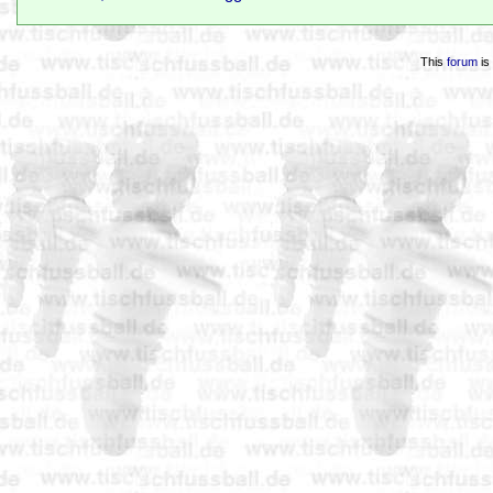
This
forum
is