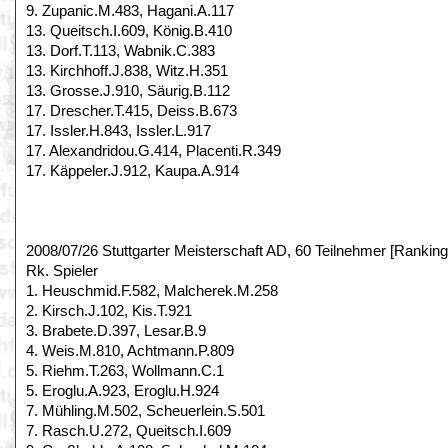
9. Zupanic.M.483, Hagani.A.117
13. Queitsch.I.609, König.B.410
13. Dorf.T.113, Wabnik.C.383
13. Kirchhoff.J.838, Witz.H.351
13. Grosse.J.910, Säurig.B.112
17. Drescher.T.415, Deiss.B.673
17. Issler.H.843, Issler.L.917
17. Alexandridou.G.414, Placenti.R.349
17. Käppeler.J.912, Kaupa.A.914
2008/07/26 Stuttgarter Meisterschaft AD, 60 Teilnehmer [Ranking
Rk. Spieler
1. Heuschmid.F.582, Malcherek.M.258
2. Kirsch.J.102, Kis.T.921
3. Brabete.D.397, Lesar.B.9
4. Weis.M.810, Achtmann.P.809
5. Riehm.T.263, Wollmann.C.1
5. Eroglu.A.923, Eroglu.H.924
7. Mühling.M.502, Scheuerlein.S.501
7. Rasch.U.272, Queitsch.I.609