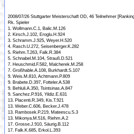
2008/07/26 Stuttgarter Meisterschaft OD, 46 Teilnehmer [Rankin
Rk. Spieler
1. Wollmann.C.1, Balic.M.126
2. Kirsch.J.102, Eroglu.H.924
3. Schramm.J.925, Weyer.H.520
4. Rasch.U.272, Seisenberger.K.282
5. Riehm.T.263, Falk.R.384
5. Schnabel.M.104, Strauß.D.521
7. Heuschmid.F.582, Malcherek.M.258
7. Großhable.A.108, Burkhardt.S.107
9. Weis.M.810, Achtmann.P.809
9. Brabete.D.397, Fotteler.A.538
9. Behluli.A.350, Tsintsinas.A.847
9. Sanchez.P.916, Yildiz.E.631
13. Placenti.R.349, Kis.T.921
13. Weber.C.606, Becker.J.478
13. Rambosek.P.219, Mateescu.S.3
13. Mikonya.M.516, Riehm.A.2
17. Grosse.J.910, Säurig.B.112
17. Falk.K.685, Erkol.L.393