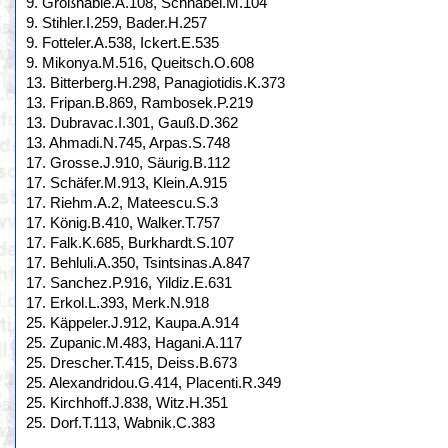
9. Großhable.A.108, Schnabel.M.104
9. Stihler.I.259, Bader.H.257
9. Fotteler.A.538, Ickert.E.535
9. Mikonya.M.516, Queitsch.O.608
13. Bitterberg.H.298, Panagiotidis.K.373
13. Fripan.B.869, Rambosek.P.219
13. Dubravac.I.301, Gauß.D.362
13. Ahmadi.N.745, Arpas.S.748
17. Grosse.J.910, Säurig.B.112
17. Schäfer.M.913, Klein.A.915
17. Riehm.A.2, Mateescu.S.3
17. König.B.410, Walker.T.757
17. Falk.K.685, Burkhardt.S.107
17. Behluli.A.350, Tsintsinas.A.847
17. Sanchez.P.916, Yildiz.E.631
17. Erkol.L.393, Merk.N.918
25. Käppeler.J.912, Kaupa.A.914
25. Zupanic.M.483, Hagani.A.117
25. Drescher.T.415, Deiss.B.673
25. Alexandridou.G.414, Placenti.R.349
25. Kirchhoff.J.838, Witz.H.351
25. Dorf.T.113, Wabnik.C.383