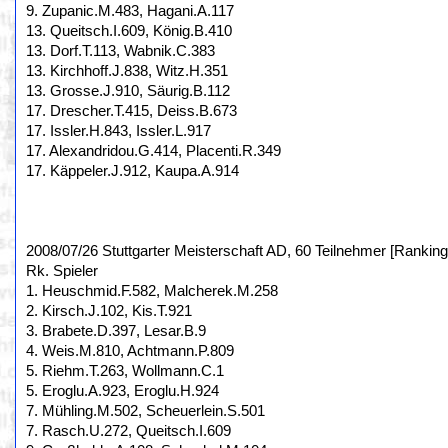
9. Zupanic.M.483, Hagani.A.117
13. Queitsch.I.609, König.B.410
13. Dorf.T.113, Wabnik.C.383
13. Kirchhoff.J.838, Witz.H.351
13. Grosse.J.910, Säurig.B.112
17. Drescher.T.415, Deiss.B.673
17. Issler.H.843, Issler.L.917
17. Alexandridou.G.414, Placenti.R.349
17. Käppeler.J.912, Kaupa.A.914
2008/07/26 Stuttgarter Meisterschaft AD, 60 Teilnehmer [Ranking
Rk. Spieler
1. Heuschmid.F.582, Malcherek.M.258
2. Kirsch.J.102, Kis.T.921
3. Brabete.D.397, Lesar.B.9
4. Weis.M.810, Achtmann.P.809
5. Riehm.T.263, Wollmann.C.1
5. Eroglu.A.923, Eroglu.H.924
7. Mühling.M.502, Scheuerlein.S.501
7. Rasch.U.272, Queitsch.I.609