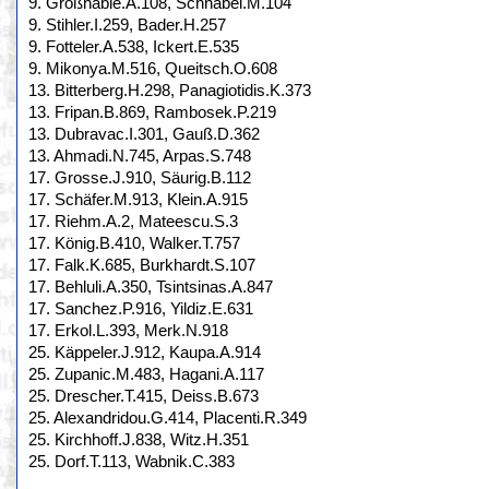
9. Großhable.A.108, Schnabel.M.104
9. Stihler.I.259, Bader.H.257
9. Fotteler.A.538, Ickert.E.535
9. Mikonya.M.516, Queitsch.O.608
13. Bitterberg.H.298, Panagiotidis.K.373
13. Fripan.B.869, Rambosek.P.219
13. Dubravac.I.301, Gauß.D.362
13. Ahmadi.N.745, Arpas.S.748
17. Grosse.J.910, Säurig.B.112
17. Schäfer.M.913, Klein.A.915
17. Riehm.A.2, Mateescu.S.3
17. König.B.410, Walker.T.757
17. Falk.K.685, Burkhardt.S.107
17. Behluli.A.350, Tsintsinas.A.847
17. Sanchez.P.916, Yildiz.E.631
17. Erkol.L.393, Merk.N.918
25. Käppeler.J.912, Kaupa.A.914
25. Zupanic.M.483, Hagani.A.117
25. Drescher.T.415, Deiss.B.673
25. Alexandridou.G.414, Placenti.R.349
25. Kirchhoff.J.838, Witz.H.351
25. Dorf.T.113, Wabnik.C.383