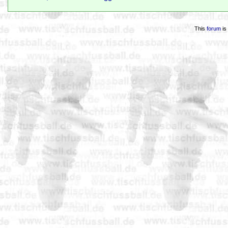
This
forum
is