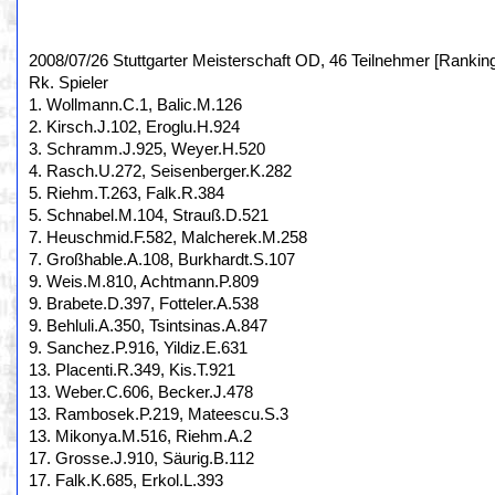
2008/07/26 Stuttgarter Meisterschaft OD, 46 Teilnehmer [Rankin
Rk. Spieler
1. Wollmann.C.1, Balic.M.126
2. Kirsch.J.102, Eroglu.H.924
3. Schramm.J.925, Weyer.H.520
4. Rasch.U.272, Seisenberger.K.282
5. Riehm.T.263, Falk.R.384
5. Schnabel.M.104, Strauß.D.521
7. Heuschmid.F.582, Malcherek.M.258
7. Großhable.A.108, Burkhardt.S.107
9. Weis.M.810, Achtmann.P.809
9. Brabete.D.397, Fotteler.A.538
9. Behluli.A.350, Tsintsinas.A.847
9. Sanchez.P.916, Yildiz.E.631
13. Placenti.R.349, Kis.T.921
13. Weber.C.606, Becker.J.478
13. Rambosek.P.219, Mateescu.S.3
13. Mikonya.M.516, Riehm.A.2
17. Grosse.J.910, Säurig.B.112
17. Falk.K.685, Erkol.L.393