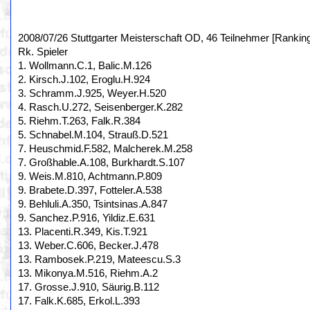
2008/07/26 Stuttgarter Meisterschaft OD, 46 Teilnehmer [Rankin
Rk. Spieler
1. Wollmann.C.1, Balic.M.126
2. Kirsch.J.102, Eroglu.H.924
3. Schramm.J.925, Weyer.H.520
4. Rasch.U.272, Seisenberger.K.282
5. Riehm.T.263, Falk.R.384
5. Schnabel.M.104, Strauß.D.521
7. Heuschmid.F.582, Malcherek.M.258
7. Großhable.A.108, Burkhardt.S.107
9. Weis.M.810, Achtmann.P.809
9. Brabete.D.397, Fotteler.A.538
9. Behluli.A.350, Tsintsinas.A.847
9. Sanchez.P.916, Yildiz.E.631
13. Placenti.R.349, Kis.T.921
13. Weber.C.606, Becker.J.478
13. Rambosek.P.219, Mateescu.S.3
13. Mikonya.M.516, Riehm.A.2
17. Grosse.J.910, Säurig.B.112
17. Falk.K.685, Erkol.L.393