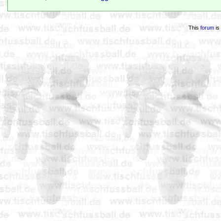
This
forum
is