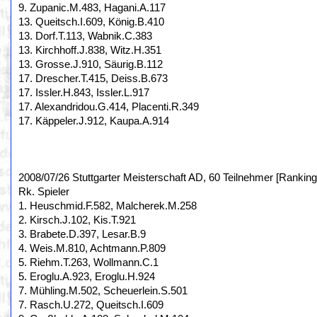
9. Zupanic.M.483, Hagani.A.117
13. Queitsch.I.609, König.B.410
13. Dorf.T.113, Wabnik.C.383
13. Kirchhoff.J.838, Witz.H.351
13. Grosse.J.910, Säurig.B.112
17. Drescher.T.415, Deiss.B.673
17. Issler.H.843, Issler.L.917
17. Alexandridou.G.414, Placenti.R.349
17. Käppeler.J.912, Kaupa.A.914
2008/07/26 Stuttgarter Meisterschaft AD, 60 Teilnehmer [Ranking
Rk. Spieler
1. Heuschmid.F.582, Malcherek.M.258
2. Kirsch.J.102, Kis.T.921
3. Brabete.D.397, Lesar.B.9
4. Weis.M.810, Achtmann.P.809
5. Riehm.T.263, Wollmann.C.1
5. Eroglu.A.923, Eroglu.H.924
7. Mühling.M.502, Scheuerlein.S.501
7. Rasch.U.272, Queitsch.I.609