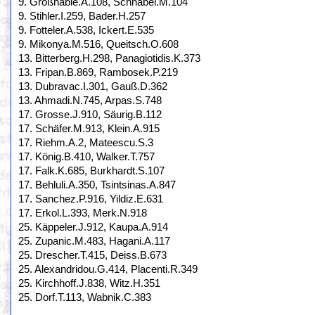
9. Großhable.A.108, Schnabel.M.104
9. Stihler.I.259, Bader.H.257
9. Fotteler.A.538, Ickert.E.535
9. Mikonya.M.516, Queitsch.O.608
13. Bitterberg.H.298, Panagiotidis.K.373
13. Fripan.B.869, Rambosek.P.219
13. Dubravac.I.301, Gauß.D.362
13. Ahmadi.N.745, Arpas.S.748
17. Grosse.J.910, Säurig.B.112
17. Schäfer.M.913, Klein.A.915
17. Riehm.A.2, Mateescu.S.3
17. König.B.410, Walker.T.757
17. Falk.K.685, Burkhardt.S.107
17. Behluli.A.350, Tsintsinas.A.847
17. Sanchez.P.916, Yildiz.E.631
17. Erkol.L.393, Merk.N.918
25. Käppeler.J.912, Kaupa.A.914
25. Zupanic.M.483, Hagani.A.117
25. Drescher.T.415, Deiss.B.673
25. Alexandridou.G.414, Placenti.R.349
25. Kirchhoff.J.838, Witz.H.351
25. Dorf.T.113, Wabnik.C.383