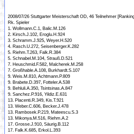
2008/07/26 Stuttgarter Meisterschaft OD, 46 Teilnehmer [Rankin
Rk. Spieler
1. Wollmann.C.1, Balic.M.126
2. Kirsch.J.102, Eroglu.H.924
3. Schramm.J.925, Weyer.H.520
4. Rasch.U.272, Seisenberger.K.282
5. Riehm.T.263, Falk.R.384
5. Schnabel.M.104, Strauß.D.521
7. Heuschmid.F.582, Malcherek.M.258
7. Großhable.A.108, Burkhardt.S.107
9. Weis.M.810, Achtmann.P.809
9. Brabete.D.397, Fotteler.A.538
9. Behluli.A.350, Tsintsinas.A.847
9. Sanchez.P.916, Yildiz.E.631
13. Placenti.R.349, Kis.T.921
13. Weber.C.606, Becker.J.478
13. Rambosek.P.219, Mateescu.S.3
13. Mikonya.M.516, Riehm.A.2
17. Grosse.J.910, Säurig.B.112
17. Falk.K.685, Erkol.L.393