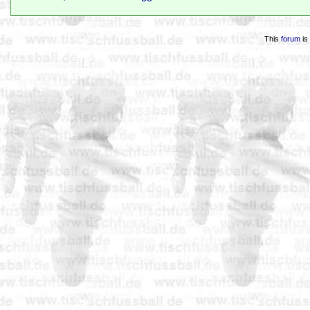
This
forum
is