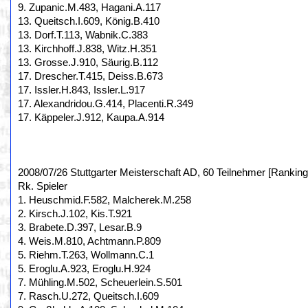
9. Zupanic.M.483, Hagani.A.117
13. Queitsch.I.609, König.B.410
13. Dorf.T.113, Wabnik.C.383
13. Kirchhoff.J.838, Witz.H.351
13. Grosse.J.910, Säurig.B.112
17. Drescher.T.415, Deiss.B.673
17. Issler.H.843, Issler.L.917
17. Alexandridou.G.414, Placenti.R.349
17. Käppeler.J.912, Kaupa.A.914
2008/07/26 Stuttgarter Meisterschaft AD, 60 Teilnehmer [Ranking
Rk. Spieler
1. Heuschmid.F.582, Malcherek.M.258
2. Kirsch.J.102, Kis.T.921
3. Brabete.D.397, Lesar.B.9
4. Weis.M.810, Achtmann.P.809
5. Riehm.T.263, Wollmann.C.1
5. Eroglu.A.923, Eroglu.H.924
7. Mühling.M.502, Scheuerlein.S.501
7. Rasch.U.272, Queitsch.I.609