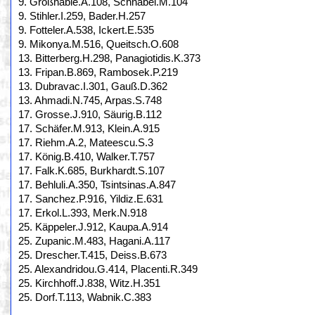
9. Großhable.A.108, Schnabel.M.104
9. Stihler.I.259, Bader.H.257
9. Fotteler.A.538, Ickert.E.535
9. Mikonya.M.516, Queitsch.O.608
13. Bitterberg.H.298, Panagiotidis.K.373
13. Fripan.B.869, Rambosek.P.219
13. Dubravac.I.301, Gauß.D.362
13. Ahmadi.N.745, Arpas.S.748
17. Grosse.J.910, Säurig.B.112
17. Schäfer.M.913, Klein.A.915
17. Riehm.A.2, Mateescu.S.3
17. König.B.410, Walker.T.757
17. Falk.K.685, Burkhardt.S.107
17. Behluli.A.350, Tsintsinas.A.847
17. Sanchez.P.916, Yildiz.E.631
17. Erkol.L.393, Merk.N.918
25. Käppeler.J.912, Kaupa.A.914
25. Zupanic.M.483, Hagani.A.117
25. Drescher.T.415, Deiss.B.673
25. Alexandridou.G.414, Placenti.R.349
25. Kirchhoff.J.838, Witz.H.351
25. Dorf.T.113, Wabnik.C.383