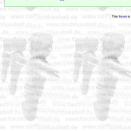
This
forum
is