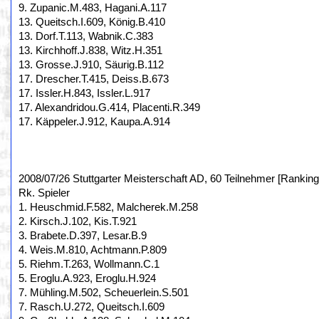
9. Zupanic.M.483, Hagani.A.117
13. Queitsch.I.609, König.B.410
13. Dorf.T.113, Wabnik.C.383
13. Kirchhoff.J.838, Witz.H.351
13. Grosse.J.910, Säurig.B.112
17. Drescher.T.415, Deiss.B.673
17. Issler.H.843, Issler.L.917
17. Alexandridou.G.414, Placenti.R.349
17. Käppeler.J.912, Kaupa.A.914
2008/07/26 Stuttgarter Meisterschaft AD, 60 Teilnehmer [Ranking
Rk. Spieler
1. Heuschmid.F.582, Malcherek.M.258
2. Kirsch.J.102, Kis.T.921
3. Brabete.D.397, Lesar.B.9
4. Weis.M.810, Achtmann.P.809
5. Riehm.T.263, Wollmann.C.1
5. Eroglu.A.923, Eroglu.H.924
7. Mühling.M.502, Scheuerlein.S.501
7. Rasch.U.272, Queitsch.I.609