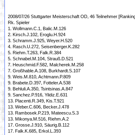
2008/07/26 Stuttgarter Meisterschaft OD, 46 Teilnehmer [Rankin
Rk. Spieler
1. Wollmann.C.1, Balic.M.126
2. Kirsch.J.102, Eroglu.H.924
3. Schramm.J.925, Weyer.H.520
4. Rasch.U.272, Seisenberger.K.282
5. Riehm.T.263, Falk.R.384
5. Schnabel.M.104, Strauß.D.521
7. Heuschmid.F.582, Malcherek.M.258
7. Großhable.A.108, Burkhardt.S.107
9. Weis.M.810, Achtmann.P.809
9. Brabete.D.397, Fotteler.A.538
9. Behluli.A.350, Tsintsinas.A.847
9. Sanchez.P.916, Yildiz.E.631
13. Placenti.R.349, Kis.T.921
13. Weber.C.606, Becker.J.478
13. Rambosek.P.219, Mateescu.S.3
13. Mikonya.M.516, Riehm.A.2
17. Grosse.J.910, Säurig.B.112
17. Falk.K.685, Erkol.L.393