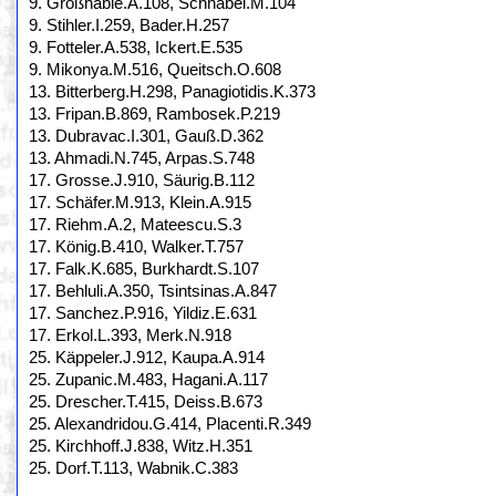
9. Großhable.A.108, Schnabel.M.104
9. Stihler.I.259, Bader.H.257
9. Fotteler.A.538, Ickert.E.535
9. Mikonya.M.516, Queitsch.O.608
13. Bitterberg.H.298, Panagiotidis.K.373
13. Fripan.B.869, Rambosek.P.219
13. Dubravac.I.301, Gauß.D.362
13. Ahmadi.N.745, Arpas.S.748
17. Grosse.J.910, Säurig.B.112
17. Schäfer.M.913, Klein.A.915
17. Riehm.A.2, Mateescu.S.3
17. König.B.410, Walker.T.757
17. Falk.K.685, Burkhardt.S.107
17. Behluli.A.350, Tsintsinas.A.847
17. Sanchez.P.916, Yildiz.E.631
17. Erkol.L.393, Merk.N.918
25. Käppeler.J.912, Kaupa.A.914
25. Zupanic.M.483, Hagani.A.117
25. Drescher.T.415, Deiss.B.673
25. Alexandridou.G.414, Placenti.R.349
25. Kirchhoff.J.838, Witz.H.351
25. Dorf.T.113, Wabnik.C.383