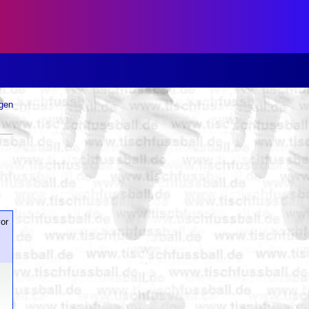
ugen
or