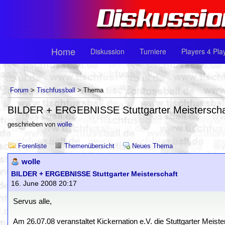
Home
Diskussion
Turniere
Players 4 Pla
Forum
>
Tischfussball
> Thema
BILDER + ERGEBNISSE Stuttgarter Meisterscha
geschrieben von
wolle
Forenliste
Themenübersicht
Neues Thema
wolle
BILDER + ERGEBNISSE Stuttgarter Meisterschaft
16. June 2008 20:17
Servus alle,
Am 26.07.08 veranstaltet Kickernation e.V. die Stuttgarter Meis