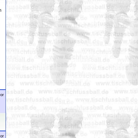
m
or
or