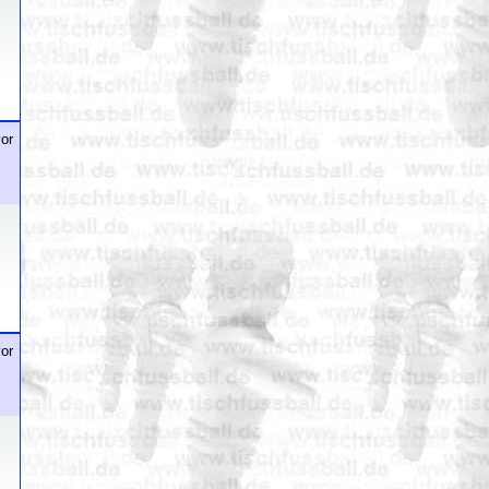
or
or