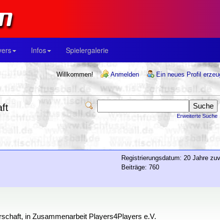
yers
Infos
Spielergalerie
Willkommen!
Anmelden
Ein neues Profil erze
ft
Erweiterte Suche
Registrierungsdatum: 20 Jahre zuv
Beiträge: 760
terschaft, in Zusammenarbeit Players4Players e.V.