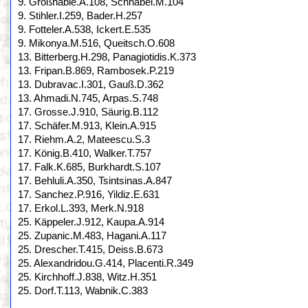
9. Großhable.A.108, Schnabel.M.104
9. Stihler.I.259, Bader.H.257
9. Fotteler.A.538, Ickert.E.535
9. Mikonya.M.516, Queitsch.O.608
13. Bitterberg.H.298, Panagiotidis.K.373
13. Fripan.B.869, Rambosek.P.219
13. Dubravac.I.301, Gauß.D.362
13. Ahmadi.N.745, Arpas.S.748
17. Grosse.J.910, Säurig.B.112
17. Schäfer.M.913, Klein.A.915
17. Riehm.A.2, Mateescu.S.3
17. König.B.410, Walker.T.757
17. Falk.K.685, Burkhardt.S.107
17. Behluli.A.350, Tsintsinas.A.847
17. Sanchez.P.916, Yildiz.E.631
17. Erkol.L.393, Merk.N.918
25. Käppeler.J.912, Kaupa.A.914
25. Zupanic.M.483, Hagani.A.117
25. Drescher.T.415, Deiss.B.673
25. Alexandridou.G.414, Placenti.R.349
25. Kirchhoff.J.838, Witz.H.351
25. Dorf.T.113, Wabnik.C.383