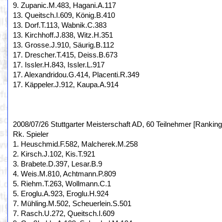
9. Zupanic.M.483, Hagani.A.117
13. Queitsch.I.609, König.B.410
13. Dorf.T.113, Wabnik.C.383
13. Kirchhoff.J.838, Witz.H.351
13. Grosse.J.910, Säurig.B.112
17. Drescher.T.415, Deiss.B.673
17. Issler.H.843, Issler.L.917
17. Alexandridou.G.414, Placenti.R.349
17. Käppeler.J.912, Kaupa.A.914
2008/07/26 Stuttgarter Meisterschaft AD, 60 Teilnehmer [Ranking
Rk. Spieler
1. Heuschmid.F.582, Malcherek.M.258
2. Kirsch.J.102, Kis.T.921
3. Brabete.D.397, Lesar.B.9
4. Weis.M.810, Achtmann.P.809
5. Riehm.T.263, Wollmann.C.1
5. Eroglu.A.923, Eroglu.H.924
7. Mühling.M.502, Scheuerlein.S.501
7. Rasch.U.272, Queitsch.I.609