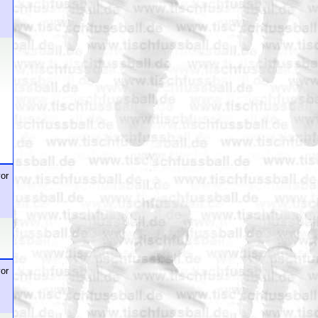
or
or