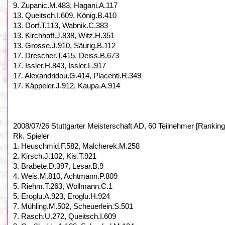
9. Zupanic.M.483, Hagani.A.117
13. Queitsch.I.609, König.B.410
13. Dorf.T.113, Wabnik.C.383
13. Kirchhoff.J.838, Witz.H.351
13. Grosse.J.910, Säurig.B.112
17. Drescher.T.415, Deiss.B.673
17. Issler.H.843, Issler.L.917
17. Alexandridou.G.414, Placenti.R.349
17. Käppeler.J.912, Kaupa.A.914
2008/07/26 Stuttgarter Meisterschaft AD, 60 Teilnehmer [Ranking
Rk. Spieler
1. Heuschmid.F.582, Malcherek.M.258
2. Kirsch.J.102, Kis.T.921
3. Brabete.D.397, Lesar.B.9
4. Weis.M.810, Achtmann.P.809
5. Riehm.T.263, Wollmann.C.1
5. Eroglu.A.923, Eroglu.H.924
7. Mühling.M.502, Scheuerlein.S.501
7. Rasch.U.272, Queitsch.I.609