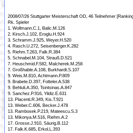
2008/07/26 Stuttgarter Meisterschaft OD, 46 Teilnehmer [Rankin
Rk. Spieler
1. Wollmann.C.1, Balic.M.126
2. Kirsch.J.102, Eroglu.H.924
3. Schramm.J.925, Weyer.H.520
4. Rasch.U.272, Seisenberger.K.282
5. Riehm.T.263, Falk.R.384
5. Schnabel.M.104, Strauß.D.521
7. Heuschmid.F.582, Malcherek.M.258
7. Großhable.A.108, Burkhardt.S.107
9. Weis.M.810, Achtmann.P.809
9. Brabete.D.397, Fotteler.A.538
9. Behluli.A.350, Tsintsinas.A.847
9. Sanchez.P.916, Yildiz.E.631
13. Placenti.R.349, Kis.T.921
13. Weber.C.606, Becker.J.478
13. Rambosek.P.219, Mateescu.S.3
13. Mikonya.M.516, Riehm.A.2
17. Grosse.J.910, Säurig.B.112
17. Falk.K.685, Erkol.L.393