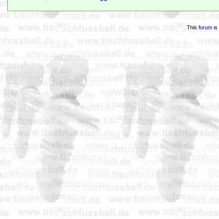
This
forum
is