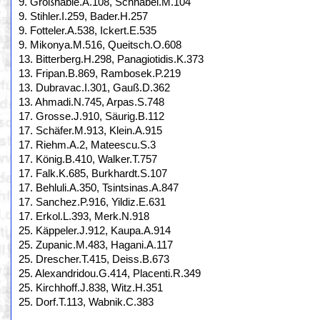
9. Großhable.A.108, Schnabel.M.104
9. Stihler.I.259, Bader.H.257
9. Fotteler.A.538, Ickert.E.535
9. Mikonya.M.516, Queitsch.O.608
13. Bitterberg.H.298, Panagiotidis.K.373
13. Fripan.B.869, Rambosek.P.219
13. Dubravac.I.301, Gauß.D.362
13. Ahmadi.N.745, Arpas.S.748
17. Grosse.J.910, Säurig.B.112
17. Schäfer.M.913, Klein.A.915
17. Riehm.A.2, Mateescu.S.3
17. König.B.410, Walker.T.757
17. Falk.K.685, Burkhardt.S.107
17. Behluli.A.350, Tsintsinas.A.847
17. Sanchez.P.916, Yildiz.E.631
17. Erkol.L.393, Merk.N.918
25. Käppeler.J.912, Kaupa.A.914
25. Zupanic.M.483, Hagani.A.117
25. Drescher.T.415, Deiss.B.673
25. Alexandridou.G.414, Placenti.R.349
25. Kirchhoff.J.838, Witz.H.351
25. Dorf.T.113, Wabnik.C.383