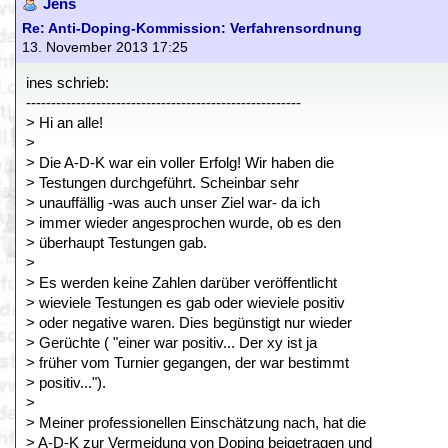
Jens
Re: Anti-Doping-Kommission: Verfahrensordnung
13. November 2013 17:25
ines schrieb:
-------------------------------------------------------
> Hi an alle!
>
> Die A-D-K war ein voller Erfolg! Wir haben die
> Testungen durchgeführt. Scheinbar sehr
> unauffällig -was auch unser Ziel war- da ich
> immer wieder angesprochen wurde, ob es den
> überhaupt Testungen gab.
>
> Es werden keine Zahlen darüber veröffentlicht
> wieviele Testungen es gab oder wieviele positiv
> oder negative waren. Dies begünstigt nur wieder
> Gerüchte ( "einer war positiv... Der xy ist ja
> früher vom Turnier gegangen, der war bestimmt
> positiv...").
>
> Meiner professionellen Einschätzung nach, hat die
> A-D-K zur Vermeidung von Doping beigetragen und