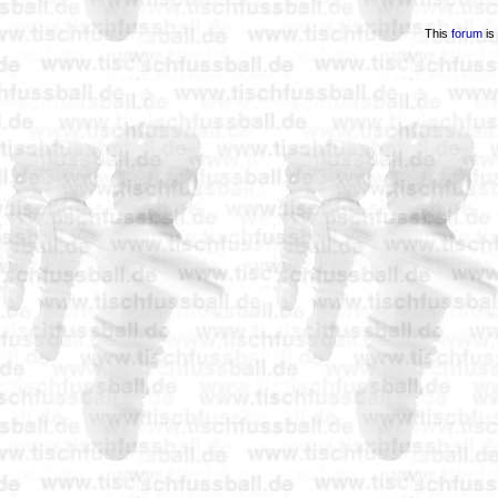
This
forum
is