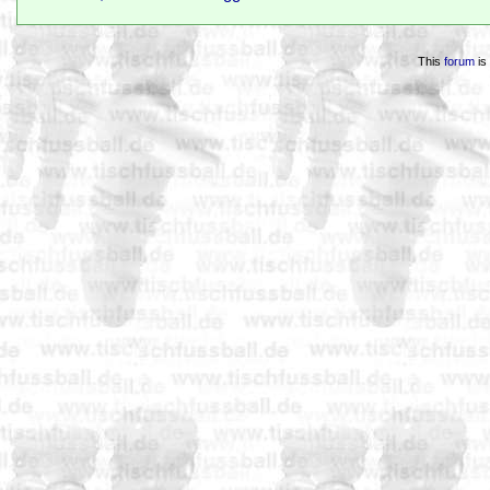
This
forum
is