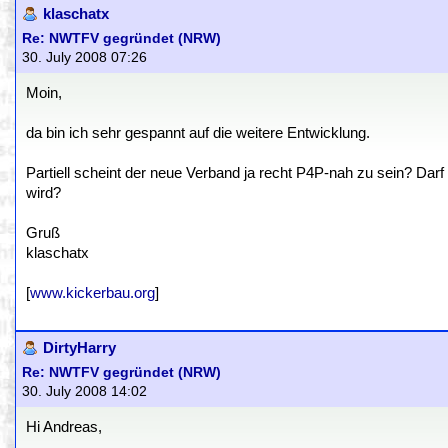
klaschatx
Re: NWTFV gegründet (NRW)
30. July 2008 07:26
Moin,
da bin ich sehr gespannt auf die weitere Entwicklung.
Partiell scheint der neue Verband ja recht P4P-nah zu sein? Darf
wird?
Gruß
klaschatx
[
www.kickerbau.org
]
DirtyHarry
Re: NWTFV gegründet (NRW)
30. July 2008 14:02
Hi Andreas,