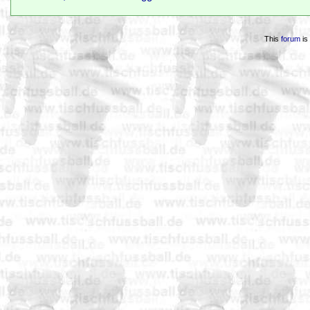
This
forum
is