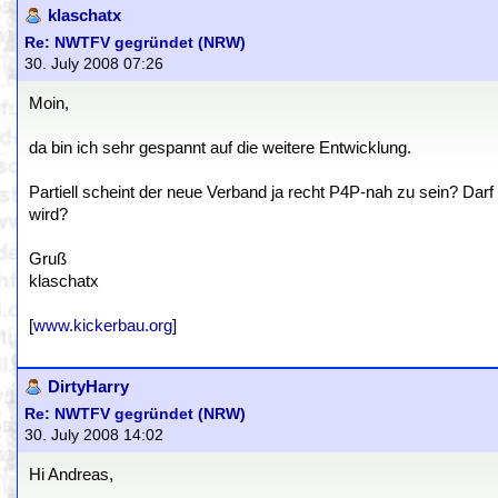
klaschatx
Re: NWTFV gegründet (NRW)
30. July 2008 07:26
Moin,
da bin ich sehr gespannt auf die weitere Entwicklung.
Partiell scheint der neue Verband ja recht P4P-nah zu sein? Darf
wird?
Gruß
klaschatx
[
www.kickerbau.org
]
DirtyHarry
Re: NWTFV gegründet (NRW)
30. July 2008 14:02
Hi Andreas,