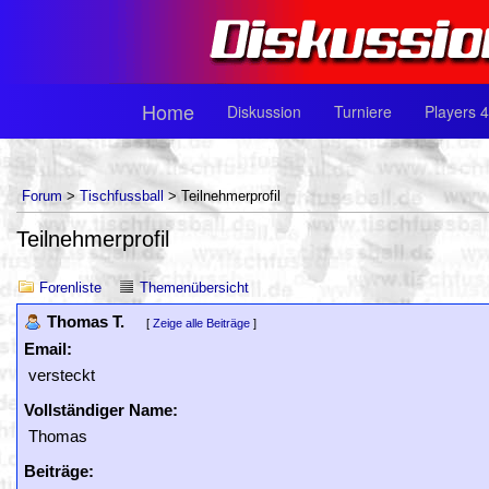
Home
Diskussion
Turniere
Players 4
Forum
>
Tischfussball
> Teilnehmerprofil
Teilnehmerprofil
Forenliste
Themenübersicht
Thomas T.
[
Zeige alle Beiträge
]
Email:
versteckt
Vollständiger Name:
Thomas
Beiträge: